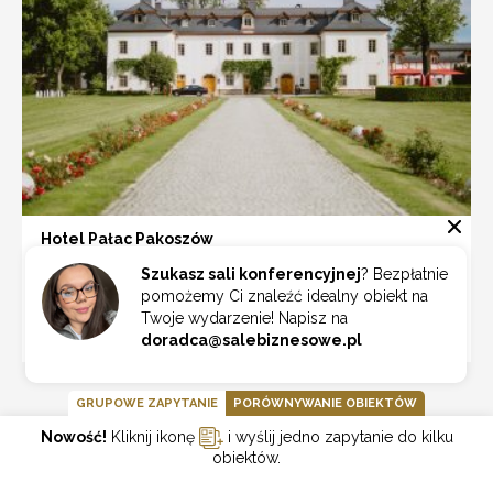
Hotel Pałac Pakoszów
Szukasz sali konferencyjnej
? Bezpłatnie
Piechowice
pomożemy Ci znaleźć idealny obiekt na
Twoje wydarzenie! Napisz na
ZOBACZ
doradca@salebiznesowe.pl
GRUPOWE ZAPYTANIE
PORÓWNYWANIE OBIEKTÓW
Nowość!
Kliknij ikonę
i wyślij jedno zapytanie do kilku
PARTNERZY
obiektów.