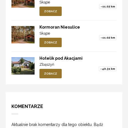
Skąpe
~11.02 km
ZOBACZ
Kormoran Niesulice
Skąpe
~11.02 km
ZOBACZ
Hotelik pod Akacjami
Zbąszyń
~40.31 km
ZOBACZ
KOMENTARZE
Aktualnie brak komentarzy dla tego obiektu. Bądź