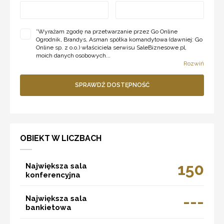
*
Wyrażam zgodę na przetwarzanie przez Go Online
Ogrodnik, Brandys, Asman spółka komandytowa (dawniej: Go
Online sp. z o.o.) właściciela serwisu SaleBiznesowe.pl,
moich danych osobowych...
Rozwiń
SPRAWDŹ DOSTĘPNOŚĆ
OBIEKT W LICZBACH
150
Największa sala
konferencyjna
---
Największa sala
bankietowa