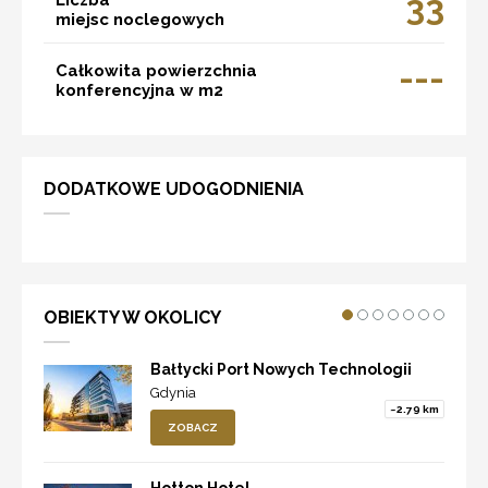
33
miejsc noclegowych
---
Całkowita powierzchnia
konferencyjna w m2
DODATKOWE UDOGODNIENIA
OBIEKTY W OKOLICY
Bałtycki Port Nowych Technologii
Gdynia
~2.79 km
ZOBACZ
Hotton Hotel