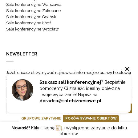
Sale konferencyjne Warszawa
Sale konferencyjne Zakopane
Sale konferencyjne Gdańsk
Sale konferencyjne Łódź
Sale konferencyjne Wrocław
NEWSLETTER
Jeżeli chcesz otrzymywać najnowsze informacje o branży hotelowej
zapisz się do naszego newslettera.
Szukasz sali konferencyjnej
? Bezpłatnie
pomożemy Ci znaleźć idealny obiekt na
Twoje wydarzenie! Napisz na
doradca@salebiznesowe.pl
Wybierz
ZAPISZ SIĘ
GRUPOWE ZAPYTANIE
PORÓWNYWANIE OBIEKTÓW
Nowość!
Kliknij ikonę
i wyślij jedno zapytanie do kilku
GOONLINE.PL SPÓŁKA Z OGRANICZONĄ ODPOWIEDZIALNOŚCIĄ SP.K.
obiektów.
POLITYKA PRYWATNOŚCI
REGULAMIN