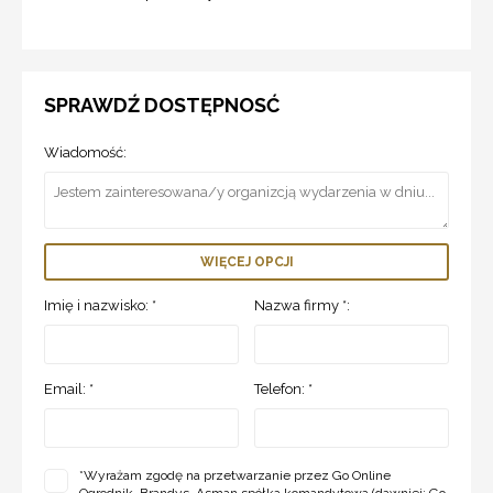
SPRAWDŹ DOSTĘPNOSĆ
Wiadomość:
WIĘCEJ OPCJI
Imię i nazwisko: *
Nazwa firmy *:
Email: *
Telefon: *
*
Wyrażam zgodę na przetwarzanie przez Go Online
Ogrodnik, Brandys, Asman spółka komandytowa (dawniej: Go