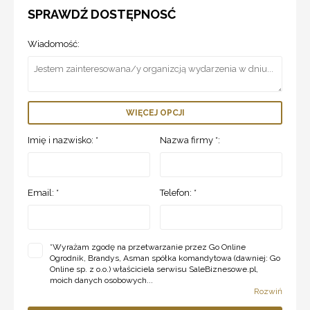
SPRAWDŹ DOSTĘPNOSĆ
Wiadomość:
WIĘCEJ OPCJI
Imię i nazwisko: *
Nazwa firmy *:
Email: *
Telefon: *
*
Wyrażam zgodę na przetwarzanie przez Go Online
Ogrodnik, Brandys, Asman spółka komandytowa (dawniej: Go
Online sp. z o.o.) właściciela serwisu SaleBiznesowe.pl,
moich danych osobowych...
Rozwiń