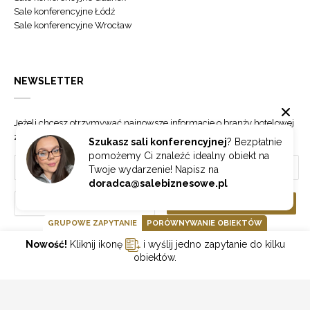
Sale konferencyjne Łódź
Sale konferencyjne Wrocław
NEWSLETTER
Jeżeli chcesz otrzymywać najnowsze informacje o branży hotelowej
zapisz się do naszego newslettera.
Szukasz sali konferencyjnej
? Bezpłatnie
pomożemy Ci znaleźć idealny obiekt na
Twoje wydarzenie! Napisz na
doradca@salebiznesowe.pl
Wybierz
ZAPISZ SIĘ
GRUPOWE ZAPYTANIE
PORÓWNYWANIE OBIEKTÓW
Nowość!
Kliknij ikonę
i wyślij jedno zapytanie do kilku
GOONLINE.PL SPÓŁKA Z OGRANICZONĄ ODPOWIEDZIALNOŚCIĄ SP.K.
obiektów.
POLITYKA PRYWATNOŚCI
REGULAMIN