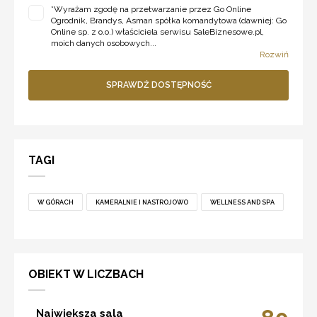
*
Wyrażam zgodę na przetwarzanie przez Go Online
Ogrodnik, Brandys, Asman spółka komandytowa (dawniej: Go
Online sp. z o.o.) właściciela serwisu SaleBiznesowe.pl,
moich danych osobowych...
Rozwiń
SPRAWDŹ DOSTĘPNOŚĆ
TAGI
W GÓRACH
KAMERALNIE I NASTROJOWO
WELLNESS AND SPA
OBIEKT W LICZBACH
Największa sala