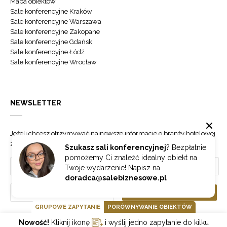
Mapa obiektów
Sale konferencyjne Kraków
Sale konferencyjne Warszawa
Sale konferencyjne Zakopane
Sale konferencyjne Gdańsk
Sale konferencyjne Łódź
Sale konferencyjne Wrocław
NEWSLETTER
Jeżeli chcesz otrzymywać najnowsze informacje o branży hotelowej
zapisz się do naszego newslettera.
Szukasz sali konferencyjnej
? Bezpłatnie
pomożemy Ci znaleźć idealny obiekt na
Twoje wydarzenie! Napisz na
doradca@salebiznesowe.pl
Wybierz
ZAPISZ SIĘ
GRUPOWE ZAPYTANIE
PORÓWNYWANIE OBIEKTÓW
Nowość!
Kliknij ikonę
i wyślij jedno zapytanie do kilku