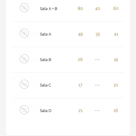
80
40
60
Sala A + B
49
35
41
Sala A
26
---
19
Sala B
17
---
10
Sala C
21
---
16
Sala D