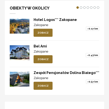
OBIEKTY W OKOLICY
Hotel Logos*** Zakopane
Zakopane
~0.17 km
ZOBACZ
Bel Ami
Zakopane
~0.43 km
ZOBACZ
Zespół Pensjonatów Dolina Białego***
Zakopane
~0.57 km
ZOBACZ