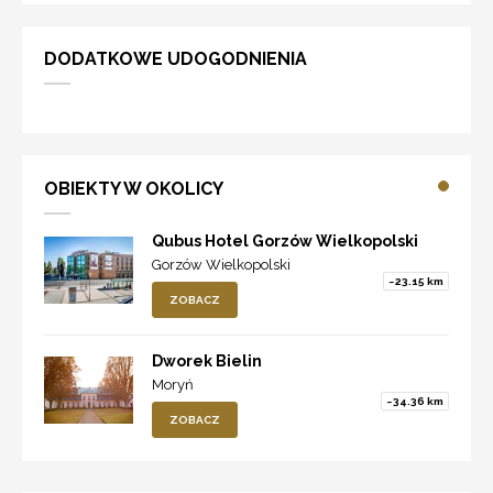
DODATKOWE UDOGODNIENIA
OBIEKTY W OKOLICY
Qubus Hotel Gorzów Wielkopolski
Gorzów Wielkopolski
~23.15 km
ZOBACZ
Dworek Bielin
Moryń
~34.36 km
ZOBACZ