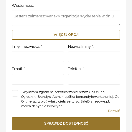
Wiadomość:
WIĘCEJ OPCJI
Imię i nazwisko: *
Nazwa firmy *:
Email: *
Telefon: *
*
Wyrażam zgodę na przetwarzanie przez Go Online
Ogrodnik, Brandys, Asman spółka komandytowa (dawniej: Go
Online sp. z o.o.) właściciela serwisu SaleBiznesowe.pl,
moich danych osobowych...
Rozwiń
SPRAWDŹ DOSTĘPNOŚĆ