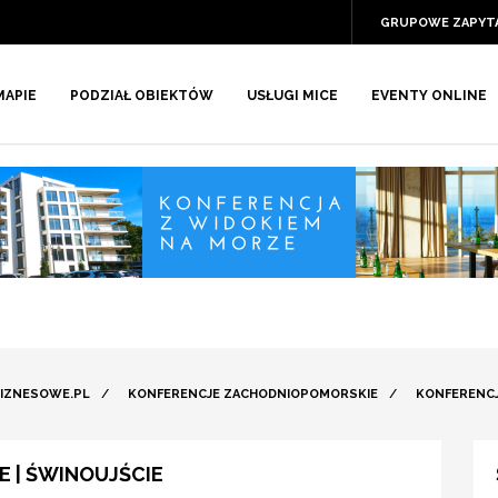
GRUPOWE ZAPYT
MAPIE
PODZIAŁ OBIEKTÓW
USŁUGI MICE
EVENTY ONLINE
IZNESOWE.PL
/
KONFERENCJE ZACHODNIOPOMORSKIE
/
KONFERENCJ
 | ŚWINOUJŚCIE