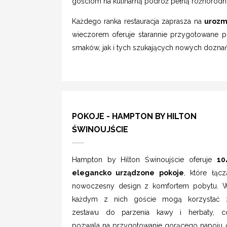
gościom na kulinarną podróż pełną różnorod
Każdego ranka restauracja zaprasza na
urozm
wieczorem oferuje starannie przygotowane po
smaków, jak i tych szukających nowych doznań
POKOJE - HAMPTON BY HILTON
ŚWINOUJŚCIE
Hampton by Hilton Świnoujście oferuje
10
elegancko urządzone pokoje
, które łącz
nowoczesny design z komfortem pobytu. 
każdym z nich goście mogą korzystać 
zestawu do parzenia kawy i herbaty, c
pozwala na przygotowanie gorącego napoju 