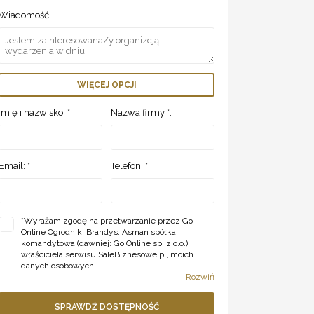
Wiadomość:
WIĘCEJ OPCJI
Imię i nazwisko: *
Nazwa firmy *:
Email: *
Telefon: *
*
Wyrażam zgodę na przetwarzanie przez Go
Online Ogrodnik, Brandys, Asman spółka
komandytowa (dawniej: Go Online sp. z o.o.)
właściciela serwisu SaleBiznesowe.pl, moich
danych osobowych...
Rozwiń
SPRAWDŹ DOSTĘPNOŚĆ