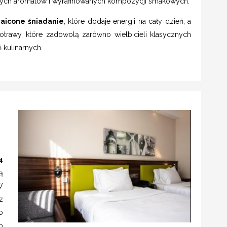
nych aromatów i wyrafinowanych kompozycji smakowych.
aicone śniadanie
, które dodaje energii na cały dzień, a
trawy, które zadowolą zarówno wielbicieli klasycznych
 kulinarnych.
4
ą
W
z
o
o