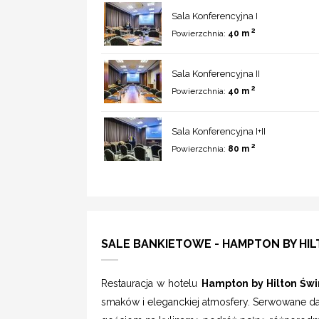
Sala Konferencyjna I
2
Powierzchnia:
40 m
Sala Konferencyjna II
2
Powierzchnia:
40 m
Sala Konferencyjna I+II
2
Powierzchnia:
80 m
SALE BANKIETOWE - HAMPTON BY HI
Restauracja w hotelu
Hampton by Hilton Świ
smaków i eleganckiej atmosfery. Serwowane d