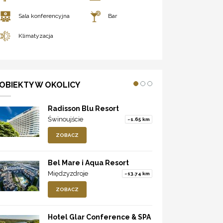
Sala konferencyjna
Bar
Klimatyzacja
OBIEKTY W OKOLICY
Radisson Blu Resort
Świnoujście
~1.65 km
ZOBACZ
Bel Mare i Aqua Resort
Międzyzdroje
~13.74 km
ZOBACZ
Hotel Glar Conference & SPA