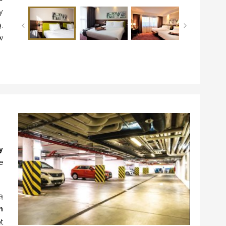
y
,
w
y
e
ą
m
t