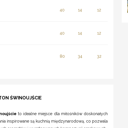
40
14
12
40
14
12
80
34
32
LTON ŚWINOUJŚCIE
noujście
to idealne miejsce dla miłośników doskonałych
ania inspirowane są kuchnią międzynarodową, co pozwala