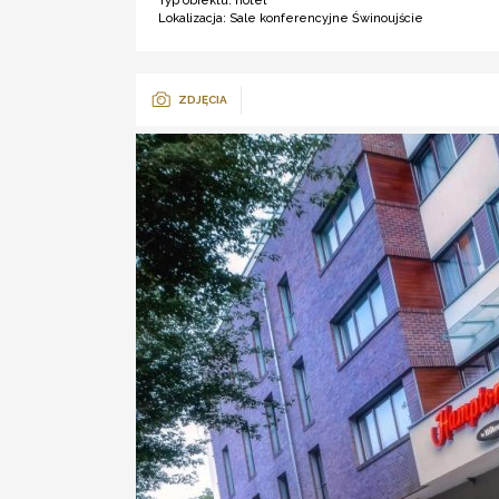
Typ obiektu:
hotel ***
Lokalizacja:
Sale konferencyjne Świnoujście
ZDJĘCIA