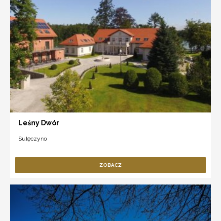
Leśny Dwór
Sulęczyno
ZOBACZ