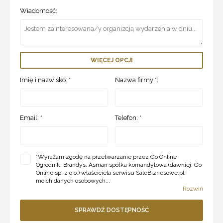
Wiadomość:
WIĘCEJ OPCJI
Imię i nazwisko: *
Nazwa firmy *:
Email: *
Telefon: *
*
Wyrażam zgodę na przetwarzanie przez Go Online
Ogrodnik, Brandys, Asman spółka komandytowa (dawniej: Go
Online sp. z o.o.) właściciela serwisu SaleBiznesowe.pl,
moich danych osobowych...
Rozwiń
SPRAWDŹ DOSTĘPNOŚĆ