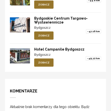
~44.6 km
ZOBACZ
Bydgoskie Centrum Targowo-
Wystawiennicze
Bydgoszcz
~47.16 km
ZOBACZ
Hotel Campanile Bydgoszcz
Bydgoszcz
~49.72 km
ZOBACZ
KOMENTARZE
Aktualnie brak komentarzy dla tego obiektu. Bądź