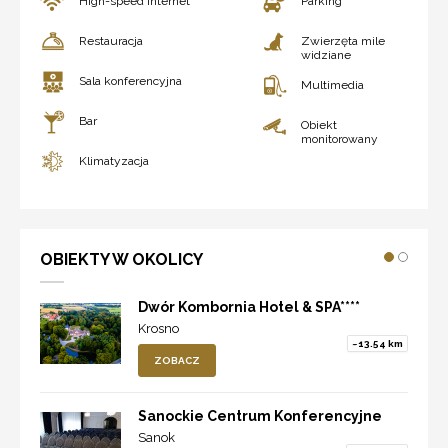
High-speed Internet
Parking
Restauracja
Zwierzęta mile
widziane
Sala konferencyjna
Multimedia
Bar
Obiekt
monitorowany
Klimatyzacja
OBIEKTY W OKOLICY
Dwór Kombornia Hotel & SPA****
Krosno
~13.54 km
ZOBACZ
Sanockie Centrum Konferencyjne
Sanok