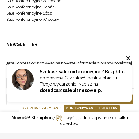
Sale konferencyjne Zakopane
Sale konferencyjne Gdańsk
Sale konferencyjne Łódź
Sale konferencyjne Wrocław
NEWSLETTER
Jeżeli chcesz otrzymywać najnowsze informacje o branży hotelowej
zapisz się do naszego newslettera.
Szukasz sali konferencyjnej
? Bezpłatnie
pomożemy Ci znaleźć idealny obiekt na
Twoje wydarzenie! Napisz na
doradca@salebiznesowe.pl
Wybierz
ZAPISZ SIĘ
GRUPOWE ZAPYTANIE
PORÓWNYWANIE OBIEKTÓW
Nowość!
Kliknij ikonę
i wyślij jedno zapytanie do kilku
GOONLINE.PL SPÓŁKA Z OGRANICZONĄ ODPOWIEDZIALNOŚCIĄ SP.K.
obiektów.
POLITYKA PRYWATNOŚCI
REGULAMIN