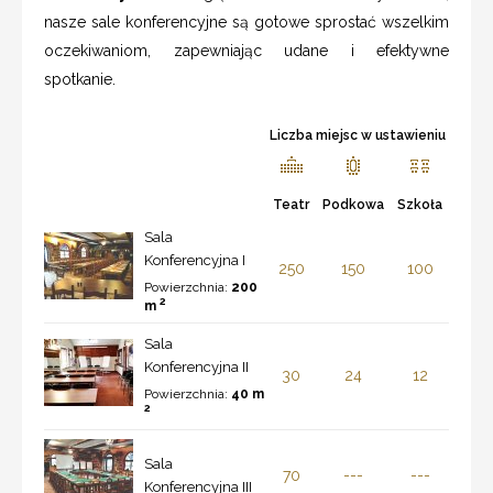
nasze sale konferencyjne są gotowe sprostać wszelkim
oczekiwaniom, zapewniając udane i efektywne
spotkanie.
Liczba miejsc w ustawieniu
Teatr
Podkowa
Szkoła
Sala
Konferencyjna I
250
150
100
Powierzchnia:
200
2
m
Sala
Konferencyjna II
30
24
12
Powierzchnia:
40 m
2
Sala
70
---
---
Konferencyjna III