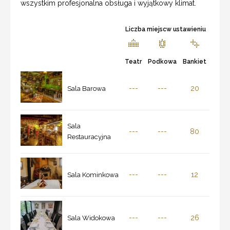
wszystkim profesjonalna obsługa i wyjątkowy klimat.
Liczba miejscw ustawieniu
Teatr
Podkowa
Bankiet
---
---
20
Sala Barowa
Sala
---
---
80
Restauracyjna
---
---
12
Sala Kominkowa
---
---
26
Sala Widokowa