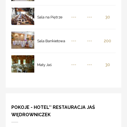
---
---
30
Sala na Piętrze
---
---
200
Sala Bankietowa
---
---
30
Mały Jaś
POKOJE - HOTEL** RESTAURACJA JAŚ
WĘDROWNICZEK