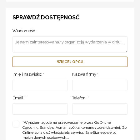
SPRAWDŹ DOSTĘPNOSĆ
Wiadomość:
WIĘCEJ OPCJI
Imię i nazwisko: *
Nazwa firmy *:
Email: *
Telefon: *
*
Wyrażam zgodę na przetwarzanie przez Go Online
Ogrodnik, Brandys, Asman spółka komandytowa (dawniej: Go
Online sp. z o.o.) właściciela serwisu SaleBiznesowe.pl,
moich danych osobowych...