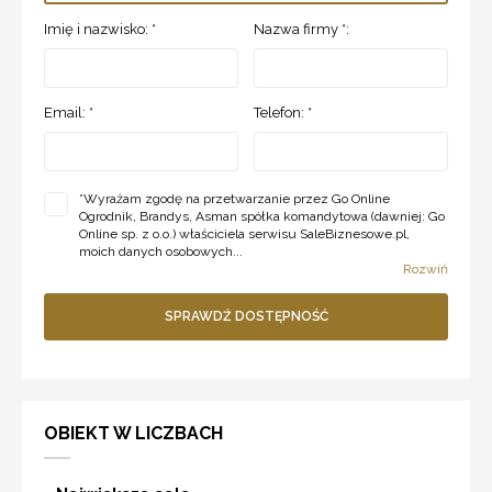
Imię i nazwisko: *
Nazwa firmy *:
Email: *
Telefon: *
*
Wyrażam zgodę na przetwarzanie przez Go Online
Ogrodnik, Brandys, Asman spółka komandytowa (dawniej: Go
Online sp. z o.o.) właściciela serwisu SaleBiznesowe.pl,
moich danych osobowych...
Rozwiń
SPRAWDŹ DOSTĘPNOŚĆ
OBIEKT W LICZBACH