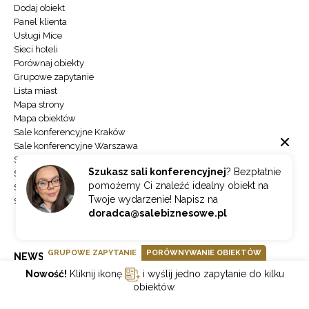
Dodaj obiekt
Panel klienta
Usługi Mice
Sieci hoteli
Porównaj obiekty
Grupowe zapytanie
Lista miast
Mapa strony
Mapa obiektów
Sale konferencyjne Kraków
Sale konferencyjne Warszawa
Sale konferencyjne Zakopane
Szukasz sali konferencyjnej
? Bezpłatnie
Sale konferencyjne Gdańsk
pomożemy Ci znaleźć idealny obiekt na
Sale konferencyjne Łódź
Twoje wydarzenie! Napisz na
Sale konferencyjne Wrocław
doradca@salebiznesowe.pl
GRUPOWE ZAPYTANIE
PORÓWNYWANIE OBIEKTÓW
NEWSLETTER
Nowość!
Kliknij ikonę
i wyślij jedno zapytanie do kilku
obiektów.
Jeżeli chcesz otrzymywać najnowsze informacje o branży hotelowej