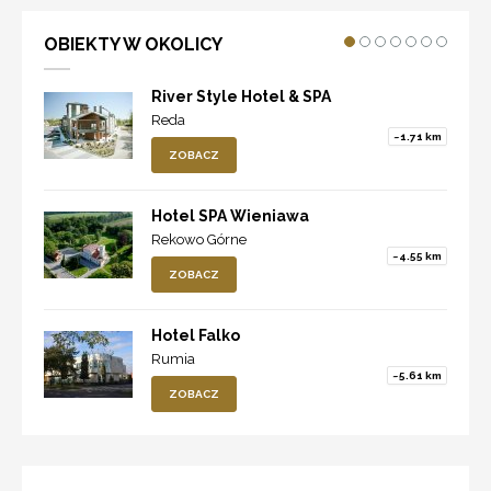
OBIEKTY W OKOLICY
River Style Hotel & SPA
Reda
~1.71 km
ZOBACZ
Hotel SPA Wieniawa
Rekowo Górne
~4.55 km
ZOBACZ
Hotel Falko
Rumia
~5.61 km
ZOBACZ