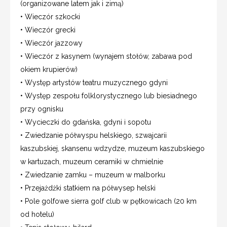
(organizowane latem jak i zimą)
• Wieczór szkocki
• Wieczór grecki
• Wieczór jazzowy
• Wieczór z kasynem (wynajem stołów, zabawa pod
okiem krupierów)
• Występ artystów teatru muzycznego gdyni
• Występ zespołu folklorystycznego lub biesiadnego
przy ognisku
• Wycieczki do gdańska, gdyni i sopotu
• Zwiedzanie półwyspu helskiego, szwajcarii
kaszubskiej, skansenu wdzydze, muzeum kaszubskiego
w kartuzach, muzeum ceramiki w chmielnie
• Zwiedzanie zamku – muzeum w malborku
• Przejażdżki statkiem na półwysep helski
• Pole golfowe sierra golf club w pętkowicach (20 km
od hotelu)