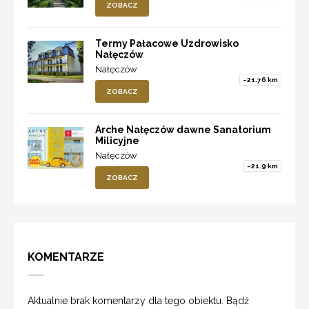
ZOBACZ
Termy Pałacowe Uzdrowisko
Nałęczów
Nałęczów
~21.76 km
ZOBACZ
Arche Nałęczów dawne Sanatorium
Milicyjne
Nałęczów
~21.9 km
ZOBACZ
KOMENTARZE
Aktualnie brak komentarzy dla tego obiektu. Bądź