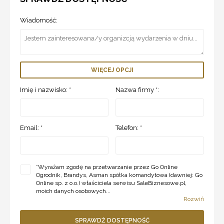
Wiadomość:
WIĘCEJ OPCJI
Imię i nazwisko: *
Nazwa firmy *:
Email: *
Telefon: *
*
Wyrażam zgodę na przetwarzanie przez Go Online
Ogrodnik, Brandys, Asman spółka komandytowa (dawniej: Go
Online sp. z o.o.) właściciela serwisu SaleBiznesowe.pl,
moich danych osobowych...
Rozwiń
SPRAWDŹ DOSTĘPNOŚĆ