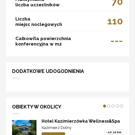
70
liczba uczestników
110
Liczba
miejsc noclegowych
---
Całkowita powierzchnia
konferencyjna w m2
DODATKOWE UDOGODNIENIA
OBIEKTY W OKOLICY
Hotel Kazimierzówka Wellness&Spa
Kazimierz Dolny
~10.12 km