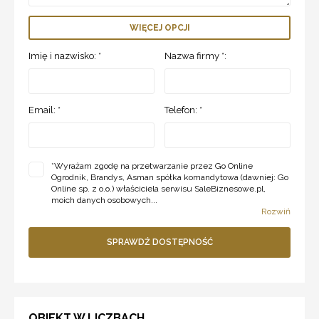
WIĘCEJ OPCJI
Imię i nazwisko: *
Nazwa firmy *:
Email: *
Telefon: *
*
Wyrażam zgodę na przetwarzanie przez Go Online
Ogrodnik, Brandys, Asman spółka komandytowa (dawniej: Go
Online sp. z o.o.) właściciela serwisu SaleBiznesowe.pl,
moich danych osobowych...
Rozwiń
SPRAWDŹ DOSTĘPNOŚĆ
OBIEKT W LICZBACH