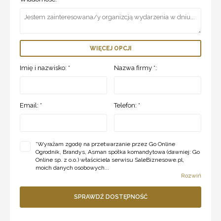
WIĘCEJ OPCJI
Imię i nazwisko: *
Nazwa firmy *:
Email: *
Telefon: *
*
Wyrażam zgodę na przetwarzanie przez Go Online
Ogrodnik, Brandys, Asman spółka komandytowa (dawniej: Go
Online sp. z o.o.) właściciela serwisu SaleBiznesowe.pl,
moich danych osobowych...
Rozwiń
SPRAWDŹ DOSTĘPNOŚĆ