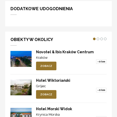
DODATKOWE UDOGODNIENIA
OBIEKTY W OKOLICY
Novotel & Ibis Kraków Centrum
Kraków
~0 km
ZOBACZ
Hotel Wiktoriański
Grójec
~0 km
ZOBACZ
Hotel Morski Widok
Krynica Morska