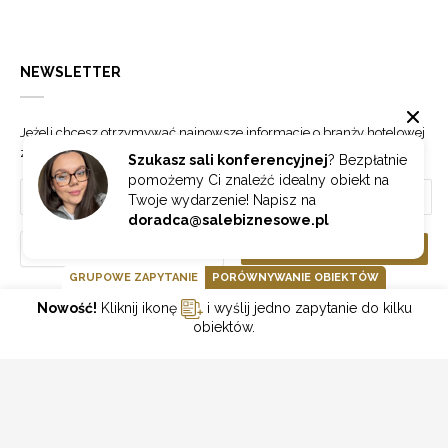
NEWSLETTER
Jeżeli chcesz otrzymywać najnowsze informacje o branży hotelowej
zapisz się do naszego newslettera.
Szukasz sali konferencyjnej
? Bezpłatnie
pomożemy Ci znaleźć idealny obiekt na
Twoje wydarzenie! Napisz na
doradca@salebiznesowe.pl
Wybierz
ZAPISZ SIĘ
GRUPOWE ZAPYTANIE
PORÓWNYWANIE OBIEKTÓW
Nowość!
Kliknij ikonę
i wyślij jedno zapytanie do kilku
GOONLINE.PL SPÓŁKA Z OGRANICZONĄ ODPOWIEDZIALNOŚCIĄ SP.K.
obiektów.
POLITYKA PRYWATNOŚCI
REGULAMIN