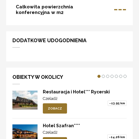
---
Całkowita powierzchnia
konferencyjna w m2
DODATKOWE UDOGODNIENIA
OBIEKTY W OKOLICY
Restauracja i Hotel*** Rycerski
Czeladź
~13.95 km
ZOBACZ
Hotel Szafran****
Czeladź
~14.26 km