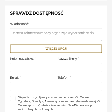
SPRAWDŹ DOSTĘPNOSĆ
Wiadomość:
WIĘCEJ OPCJI
Imię i nazwisko: *
Nazwa firmy *:
Email: *
Telefon: *
*
Wyrażam zgodę na przetwarzanie przez Go Online
Ogrodnik, Brandys, Asman spółka komandytowa (dawniej: Go
Online sp. z o.o.) właściciela serwisu SaleBiznesowe.pl,
moich danych osobowych...