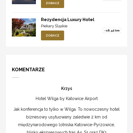
ZOBACZ
Rezydencja Luxury Hotel
Piekary Śląskie
~16.42 km
ZOBACZ
KOMENTARZE
Krzyś
Hotel Wilga by Katowice Airport
Jak konferencja to tylko w Wilga. To nowoczesny hotel
biznesowy usytuowany zaledwie 2 km od
międzynarodowego lotniska Katowice-Pyrzowice,
blisko ekspresowych tras A4, S1 oraz DK1