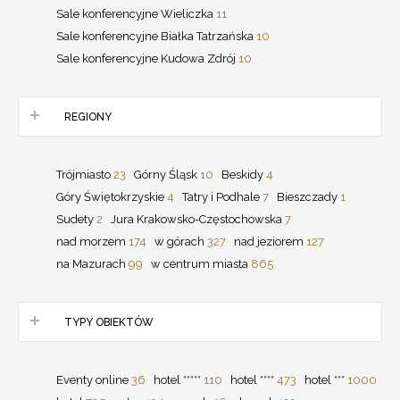
Sale konferencyjne Wieliczka
11
Sale konferencyjne Białka Tatrzańska
10
Sale konferencyjne Kudowa Zdrój
10
REGIONY
Trójmiasto
23
Górny Śląsk
10
Beskidy
4
Góry Świętokrzyskie
4
Tatry i Podhale
7
Bieszczady
1
Sudety
2
Jura Krakowsko-Częstochowska
7
nad morzem
174
w górach
327
nad jeziorem
127
na Mazurach
99
w centrum miasta
865
TYPY OBIEKTÓW
Eventy online
36
hotel *****
110
hotel ****
473
hotel ***
1000