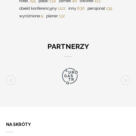
hotel
795
pałac
134
zamek
46
dworek
123
obiekt konferencyjny
1122
inny
836
pensjonat
139
wyróżnione
9
plener
132
PARTNERZY
NA SKRÓTY