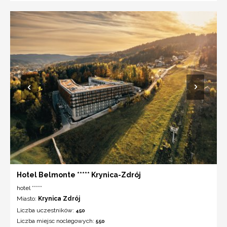
Hotel Belmonte ***** Krynica-Zdrój
hotel *****
Miasto:
Krynica Zdrój
Liczba uczestników:
450
Liczba miejsc noclegowych:
550