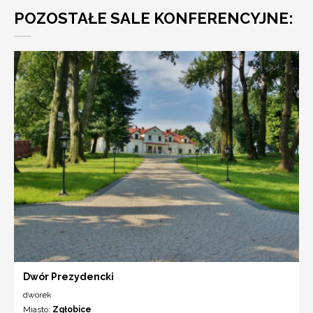
POZOSTAŁE SALE KONFERENCYJNE:
Dwór Prezydencki
dworek
Miasto:
Zgłobice