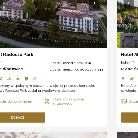
l Radocza Park
Hotel A
**
hotel ***
Liczba uczestników:
210
o:
Wadowice
Miasto:
S
Liczba miejsc noclegowych:
213
owany w spokojnym otoczeniu wiejskiej przyrody kompleks
Hotel Alp
wy Radocza Park został przygotowany dla osób ...
szkolenie,
ZOBACZ