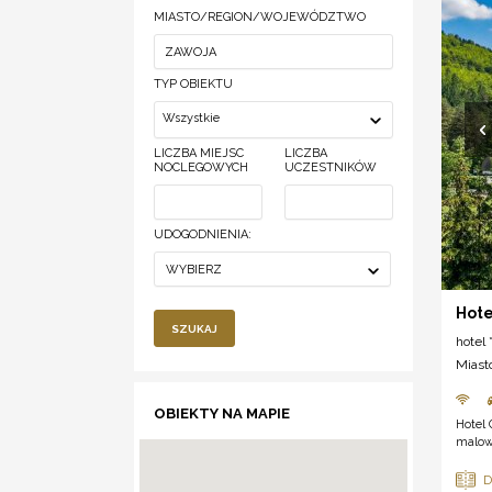
MIASTO/REGION/WOJEWÓDZTWO
TYP OBIEKTU
Wszystkie
LICZBA MIEJSC
LICZBA
NOCLEGOWYCH
UCZESTNIKÓW
UDOGODNIENIA:
WYBIERZ
Hote
SZUKAJ
hotel *
Miast
OBIEKTY NA MAPIE
Hotel 
malown