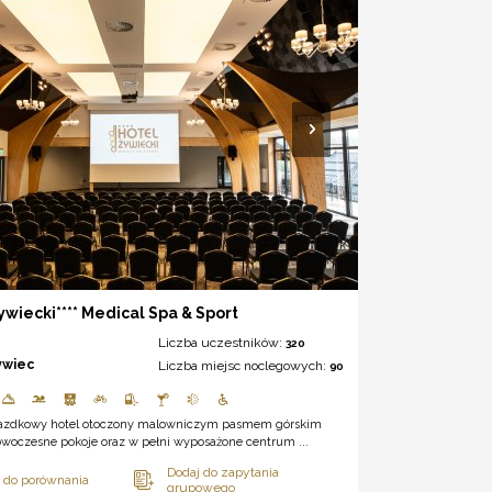
ywiecki**** Medical Spa & Sport
Liczba uczestników:
320
ywiec
Liczba miejsc noclegowych:
90
azdkowy hotel otoczony malowniczym pasmem górskim
owoczesne pokoje oraz w pełni wyposażone centrum ...