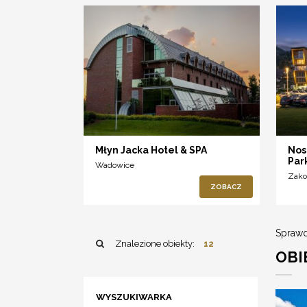
Młyn Jacka Hotel & SPA
Nos
Par
Wadowice
Zako
ZOBACZ
Sprawd
Znalezione obiekty:
12
OBI
WYSZUKIWARKA