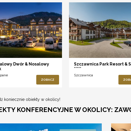
alowy Dwór & Nosalowy
Szczawnica Park Resort & 
k
*****
pane
Szczawnica
ZOBACZ
ZOB
ź koniecznie obiekty w okolicy!
EKTY KONFERENCYJNE W OKOLICY: ZAW