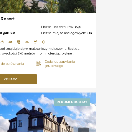
 Resort
Liczba uczestników:
240
arganice
Liczba miejsc noclegowych:
181
esort znajduje się w malowniczym otoczeniu Beskidu
 wysokości 750 metrów n.p.m., oferując piękne ...
ZOBACZ