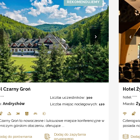
l Czarny Groń
Hotel Ż
***
hotel ****
Liczba uczestników:
300
o:
Andrychów
Miasto:
Ż
Liczba miejsc noclegowych:
120
Czarny Groń to nowoczesne i luksusowe miejsce konferencyjne w
Czterogwi
iczym górskim otoczeniu, oferujące ...
posiada n