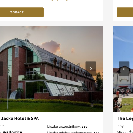
ZOBACZ
 Jacka Hotel & SPA
The Le
***
inny
Liczba uczestników:
240
o:
Wadowice
Miasto:
Ż
Liczba miejsc noclegowych:
140