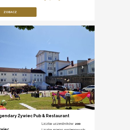
ZOBACZ
gendary Żywiec Pub & Restaurant
Liczba uczestników:
200
ywiec
Liczba miejsc noclegowych:
---