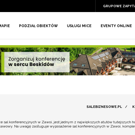
GRUPOWE ZAPYT
MAPIE
PODZIAŁ OBIEKTÓW
USŁUGI MICE
EVENTY ONLINE
SALEBIZNESOWE.PL
/
K
 sal konferencyjnych w Zawoi, jest jednym z największych atutów tutejszych ho
s kawowy. Na uwagę zasługuje wyposażenie sal konferencyjnych w Zawoi, komp