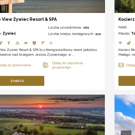
 View Żywiec Resort & SPA
Kocierz
hotel
Liczba uczestników:
160
o:
Żywiec
Miasto:
T
Liczba miejsc noclegowych:
310
iew Żywiec Resort & SPA to czterogwiazdkowy resort położony
Kocierz R
rednio nad brzegiem Jeziora Żywieckiego, w ...
Małego, na
ZOBACZ