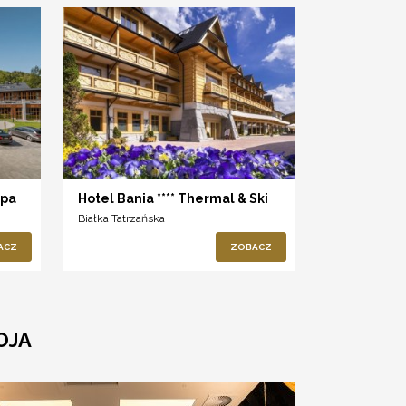
Spa
Hotel Bania **** Thermal & Ski
Białka Tatrzańska
ACZ
ZOBACZ
OJA