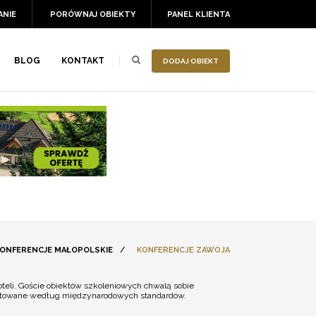
ANIE
PORÓWNAJ OBIEKTY
PANEL KLIENTA
BLOG
KONTAKT
DODAJ OBIEKT
ONFERENCJE MAŁOPOLSKIE
/
KONFERENCJE ZAWOJA
teli. Goście obiektów szkoleniowych chwalą sobie
letowane według międzynarodowych standardów.