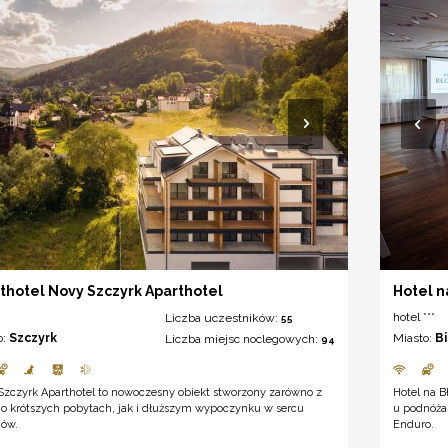
thotel Novy Szczyrk Aparthotel
Hotel n
hotel ***
Liczba uczestników:
55
o:
Szczyrk
Miasto:
B
Liczba miejsc noclegowych:
94
Szczyrk Aparthotel to nowoczesny obiekt stworzony zarówno z
Hotel na 
 o krótszych pobytach, jak i dłuższym wypoczynku w sercu
u podnóża 
dów.
Enduro.