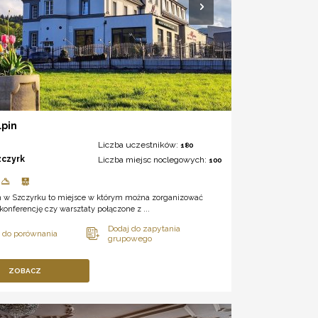
lpin
Liczba uczestników:
180
zczyrk
Liczba miejsc noclegowych:
100
in w Szczyrku to miejsce w którym można zorganizować
 konferencję czy warsztaty połączone z ...
ZOBACZ