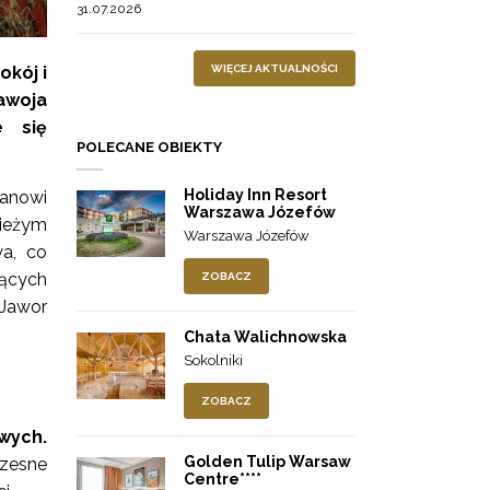
31.07.2026
WIĘCEJ AKTUALNOŚCI
okój i
awoja
e się
POLECANE OBIEKTY
Holiday Inn Resort
tanowi
Warszawa Józefów
ieżym
Warszawa Józefów
a, co
ących
ZOBACZ
 Jawor
Chata Walichnowska
Sokolniki
ZOBACZ
wych.
Golden Tulip Warsaw
czesne
Centre****