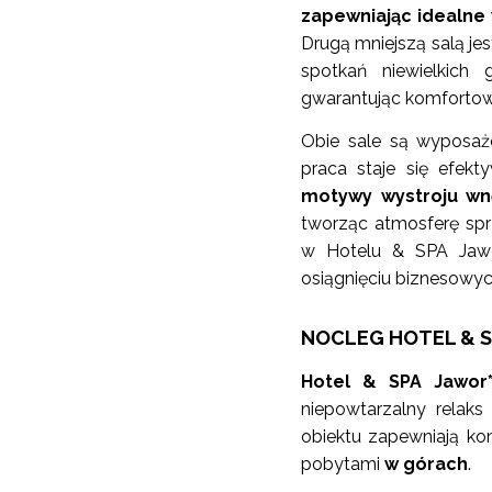
zapewniając idealne
Drugą mniejszą salą jes
spotkań niewielkich
gwarantując komfortow
Obie sale są wyposażo
praca staje się efekt
motywy wystroju wn
tworząc atmosferę sprz
w Hotelu & SPA Jawor
osiągnięciu biznesowyc
NOCLEG HOTEL & 
Hotel & SPA Jawor*
niepowtarzalny relak
obiektu zapewniają k
pobytami
w górach
.