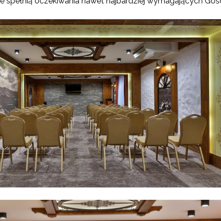
óre spełnią oczekiwania nawet najbardziej wymagających Goś