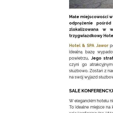
Małe miejscowości w 
odprężenie pośród
zlokalizowana w w
trzygwiazdkowy Hotel
Hotel & SPA Jawor
po
idealną bazę wypado
powietrzu
. Jego stra
czyni go atrakcyjny
służbowo. Zostań z na
na swój wyjazd służbo
SALE KONFERENCYJ
W eleganckim hotelu ni
To idealne miejsce na