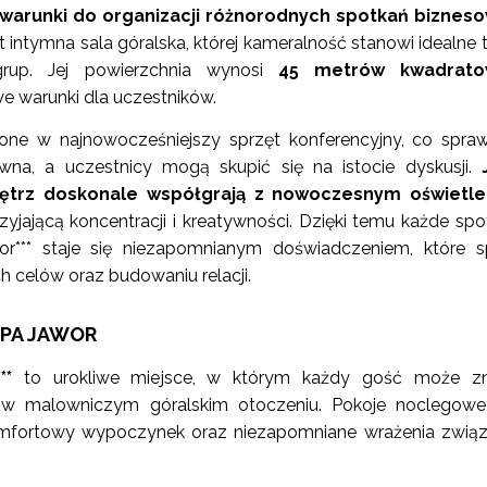
 warunki do organizacji różnorodnych spotkań biznes
t intymna sala góralska, której kameralność stanowi idealne t
 grup. Jej powierzchnia wynosi
45 metrów kwadrato
e warunki dla uczestników.
ne w najnowocześniejszy sprzęt konferencyjny, co spraw
ywna, a uczestnicy mogą skupić się na istocie dyskusji.
ętrz doskonale współgrają z nowoczesnym oświetl
yjającą koncentracji i kreatywności. Dzięki temu każde spo
*** staje się niezapomnianym doświadczeniem, które s
h celów oraz budowaniu relacji.
SPA JAWOR
**
to urokliwe miejsce, w którym każdy gość może zn
s w malowniczym góralskim otoczeniu. Pokoje noclegow
omfortowy wypoczynek oraz niezapomniane wrażenia zwią