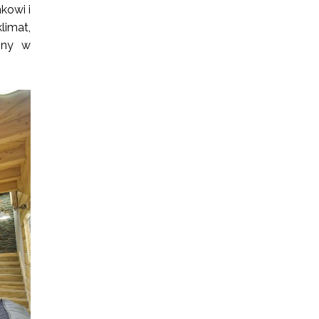
kowi i
limat,
ony w