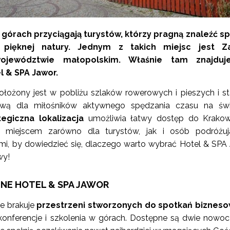
górach przyciągają turystów, którzy pragną znaleźć sp
 pięknej natury. Jednym z takich miejsc jest Z
ojewództwie małopolskim. Właśnie tam znajduj
 & SPA Jawor.
łożony jest w pobliżu szlaków rowerowych i pieszych i s
wą dla miłośników aktywnego spędzania czasu na św
tegiczna lokalizacja
umożliwia łatwy dostęp do Krakow
m miejscem zarówno dla turystów, jak i osób podróżuj
mi, by dowiedzieć się, dlaczego warto wybrać Hotel & SPA
wy!
NE HOTEL & SPA JAWOR
e brakuje
przestrzeni stworzonych do spotkań bizneso
 konferencje i szkolenia w górach. Dostępne są dwie nowo