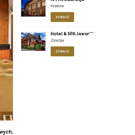
Kraków
ZOBACZ
Hotel & SPA Jawor***
Zawoja
ZOBACZ
wych,