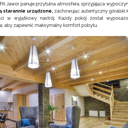
PA Jawor panuje przytulna atmosfera, sprzyjająca wypoczyn
 starannie urządzone,
zachowując autentyczny góralski k
ci w wyjątkowy nastrój. Każdy pokój został wyposaż
a, aby zapewnić maksymalny komfort pobytu.