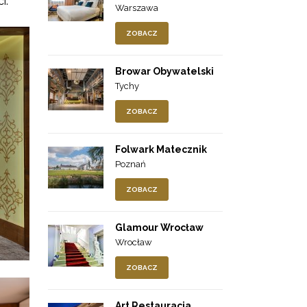
ci.
Warszawa
ZOBACZ
Browar Obywatelski
Tychy
ZOBACZ
Folwark Matecznik
Poznań
ZOBACZ
Glamour Wrocław
Wrocław
ZOBACZ
Art Restauracja