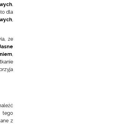
owych
.
ło dla
wych
,
ia, że
Jasne
eniem
,
tkanie
przyja
aleźć
e tego
zane z