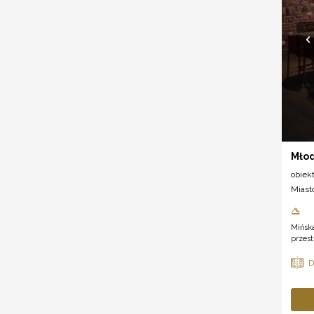
Młod
obiek
Miast
Mińska
przest