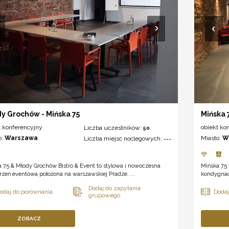
y Grochów - Mińska 75
Mińska 
t konferencyjny
obiekt ko
Liczba uczestników:
50
o:
Warszawa
Miasto:
W
Liczba miejsc noclegowych:
---
 75 & Młody Grochów Bistro & Event to stylowa i nowoczesna
Mińska 75 
rzeń eventowa położona na warszawskiej Pradze. ...
kondygnac
ZOBACZ