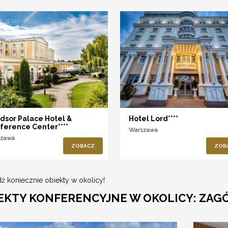
dsor Palace Hotel &
Hotel Lord****
ference Center****
Warszawa
szawa
ZOBACZ
ZOB
ź koniecznie obiekty w okolicy!
EKTY KONFERENCYJNE W OKOLICY: ZAG