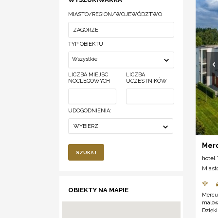
MIASTO/REGION/WOJEWÓDZTWO
TYP OBIEKTU
Wszystkie
LICZBA MIEJSC
LICZBA
NOCLEGOWYCH
UCZESTNIKÓW
UDOGODNIENIA:
WYBIERZ
Merc
SZUKAJ
hotel *
Miast
OBIEKTY NA MAPIE
Mercu
malow
Dzięki 