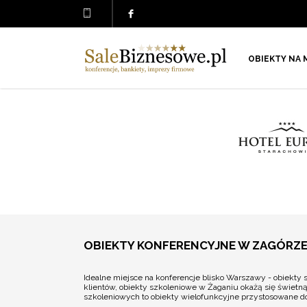
OBIEKTY NA 
OBIEKTY KONFERENCYJNE W ZAGÓRZ
Idealne miejsce na konferencje blisko Warszawy - obiekty 
klientów, obiekty szkoleniowe w Żaganiu okażą się świetn
szkoleniowych to obiekty wielofunkcyjne przystosowane do 