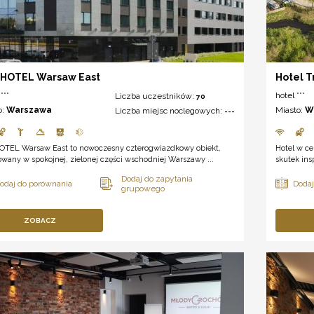
 HOTEL Warsaw East
Hotel T
***
hotel ***
Liczba uczestników:
70
o:
Warszawa
Miasto:
W
Liczba miejsc noclegowych:
---
OTEL Warsaw East to nowoczesny czterogwiazdkowy obiekt,
Hotel w ce
wany w spokojnej, zielonej części wschodniej Warszawy ...
skutek ins
ZOBACZ