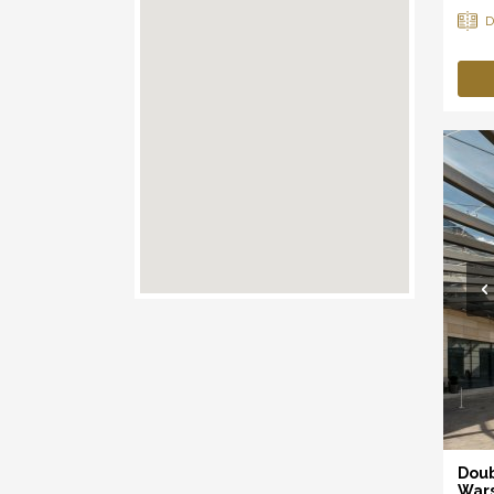
Doub
War