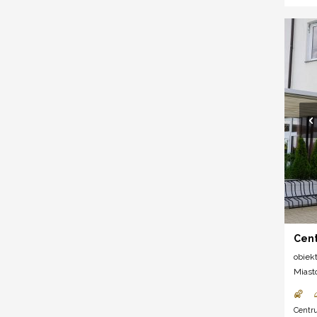
Cen
obiek
Miast
Centr