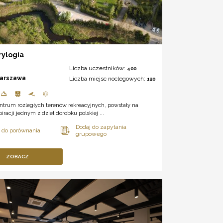
rylogia
Liczba uczestników:
400
arszawa
Liczba miejsc noclegowych:
120
ntrum rozległych terenów rekreacyjnych, powstały na
piracji jednym z dzieł dorobku polskiej ...
ZOBACZ