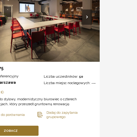
75
nferencyjny
Liczba uczestników:
50
arszawa
Liczba miejsc noclegowych:
---
to stylowy, modernistyczny biurowiec o czterech
jach, który przeszedł gruntowną renowację.
ZOBACZ