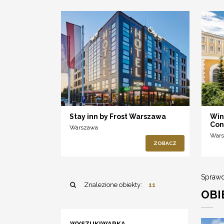
Stay inn by Frost Warszawa
Win
Con
Warszawa
War
ZOBACZ
Sprawd
Znalezione obiekty:
11
OBI
WYSZUKIWARKA