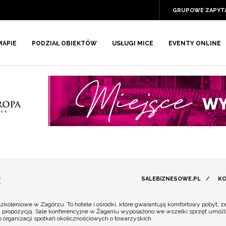
GRUPOWE ZAPYT
MAPIE
PODZIAŁ OBIEKTÓW
USŁUGI MICE
EVENTY ONLINE
E
SALEBIZNESOWE.PL
/
KO
szkoleniowe w Zagórzu. To hotele i ośrodki, które gwarantują komfortowy pobyt,
ą propozycją. Sale konferencyjne w Żaganiu wyposażono we wszelki sprzęt umożli
organizacji spotkań okolicznościowych o towarzyskich.