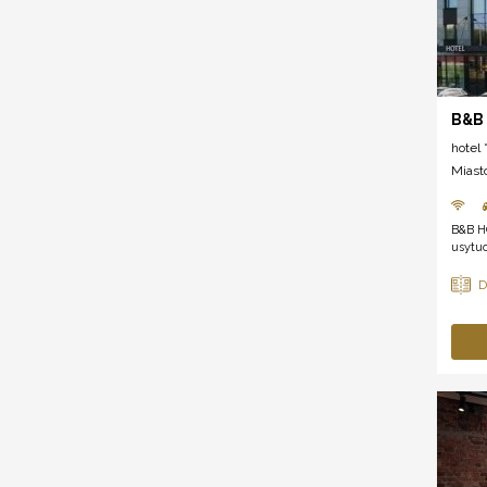
B&B
hotel *
Miast
B&B H
usytuo