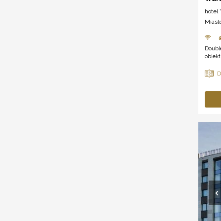
hotel *
Miast
Double
obiekt