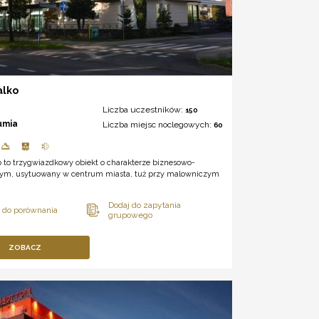
alko
Liczba uczestników:
150
umia
Liczba miejsc noclegowych:
60
o to trzygwiazdkowy obiekt o charakterze biznesowo-
nym, usytuowany w centrum miasta, tuż przy malowniczym
ZOBACZ