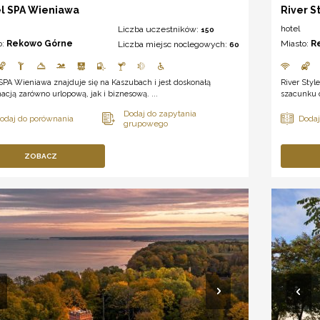
l SPA Wieniawa
River S
hotel
Liczba uczestników:
150
o:
Rekowo Górne
Miasto:
R
Liczba miejsc noclegowych:
60
SPA Wieniawa znajduje się na Kaszubach i jest doskonałą
River Styl
acją zarówno urlopową, jak i biznesową. ...
szacunku d
ZOBACZ