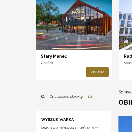
Stary Maneż
Rad
Gdańsk
Sopo
ZOBACZ
Sprawd
Znalezione obiekty:
12
OBI
WYSZUKIWARKA
MIASTO/REGION/WOJEWÓDZTWO