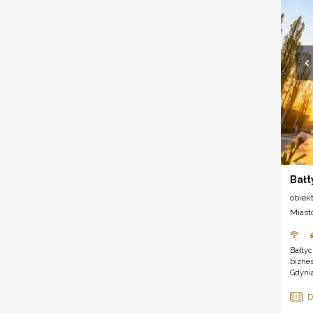
Bałt
obiek
Miast
Bałty
bizne
Gdyni