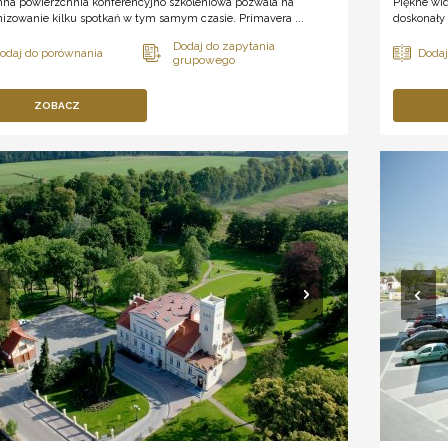
na powierzchnia konferencyjno szkoleniowa pozwala na
Piękne wid
izowanie kilku spotkań w tym samym czasie. Primavera ...
doskonały 
ZOBACZ