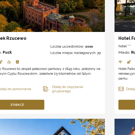
ek Rzucewo
Hotel F
hotel ***
Liczba uczestników:
2000
o:
Puck
Miasto:
R
Liczba miejsc noclegowych:
77
 Rzucewo to zespół pałacowo-parkowy z 1845 roku, położony na
Hotel Falk
iwym Cyplu Rzucewskim, zaledwie 25 kilometrów od Gdyni.
rekreacyj
parku.
ZOBACZ