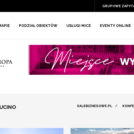
GRUPOWE ZAPYT
MAPIE
PODZIAŁ OBIEKTÓW
USŁUGI MICE
EVENTY ONLINE
HUCINO
SALEBIZNESOWE.PL
/
KONFE