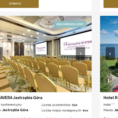
ZOBACZ
AVERA Jastrzębia Góra
Hotel R
t konferencyjny
hotel ***
Liczba uczestników:
630
o:
Jastrzębia Góra
Miasto:
J
Liczba miejsc noclegowych:
600