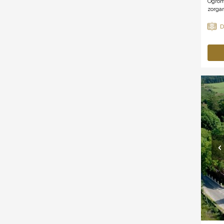
Ogrom
zorgan