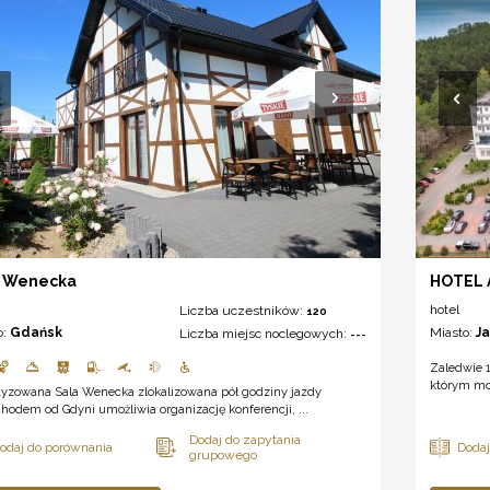
a Wenecka
HOTEL 
hotel
Liczba uczestników:
120
o:
Gdańsk
Miasto:
J
Liczba miejsc noclegowych:
---
Zaledwie 1
którym mo
tyzowana Sala Wenecka zlokalizowana pół godziny jazdy
odem od Gdyni umożliwia organizację konferencji, ...