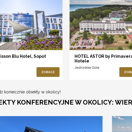
isson Blu Hotel, Sopot
HOTEL ASTOR by Primaver
Hotele
t
Jastrzębia Góra
ZOBACZ
ZOB
ź koniecznie obiekty w okolicy!
EKTY KONFERENCYJNE W OKOLICY: WIE