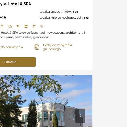
tyle Hotel & SPA
Liczba uczestników:
600
eda
Liczba miejsc noclegowych:
172
e Hotel & SPA to owoc fascynacji nowoczesną architekturą i
o słynnej kaszubskiej gościnności.
ZOBACZ