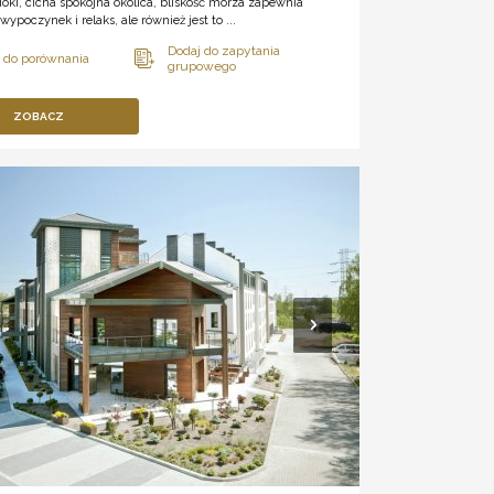
oki, cicha spokojna okolica, bliskość morza zapewnia
wypoczynek i relaks, ale również jest to ...
ZOBACZ