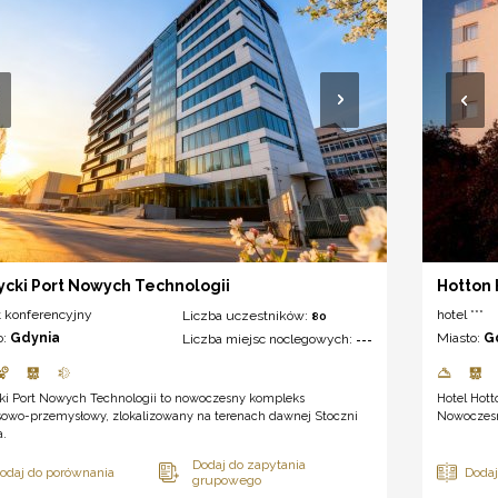
ycki Port Nowych Technologii
Hotton 
t konferencyjny
hotel ***
Liczba uczestników:
80
o:
Gdynia
Miasto:
G
Liczba miejsc noclegowych:
---
cki Port Nowych Technologii to nowoczesny kompleks
Hotel Hott
sowo-przemysłowy, zlokalizowany na terenach dawnej Stoczni
Nowoczesne
a.