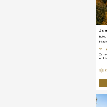
Zam
hotel
Miast
Zamek
urokl