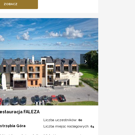
ZOBACZ
estauracja FALEZA
Liczba uczestników:
60
astrzębia Góra
Liczba miejsc noclegowych:
64