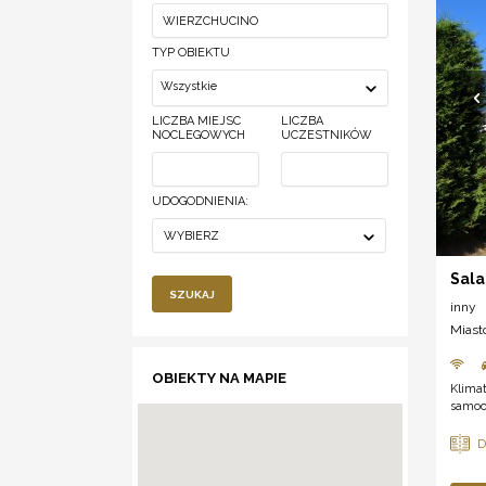
TYP OBIEKTU
Wszystkie
LICZBA MIEJSC
LICZBA
NOCLEGOWYCH
UCZESTNIKÓW
UDOGODNIENIA:
WYBIERZ
Sal
SZUKAJ
inny
Miast
OBIEKTY NA MAPIE
Klima
samoch