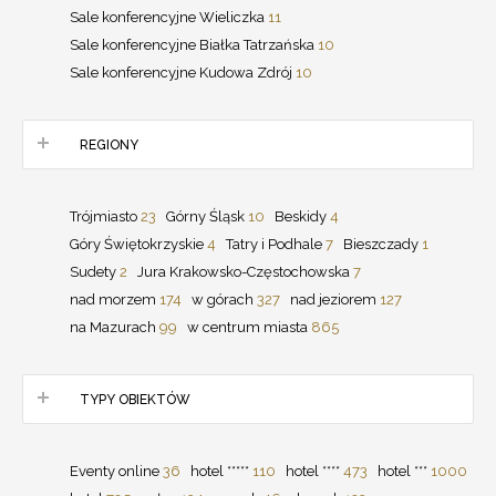
Sale konferencyjne Wieliczka
11
Sale konferencyjne Białka Tatrzańska
10
Sale konferencyjne Kudowa Zdrój
10
REGIONY
Trójmiasto
23
Górny Śląsk
10
Beskidy
4
Góry Świętokrzyskie
4
Tatry i Podhale
7
Bieszczady
1
Sudety
2
Jura Krakowsko-Częstochowska
7
nad morzem
174
w górach
327
nad jeziorem
127
na Mazurach
99
w centrum miasta
865
TYPY OBIEKTÓW
Eventy online
36
hotel *****
110
hotel ****
473
hotel ***
1000