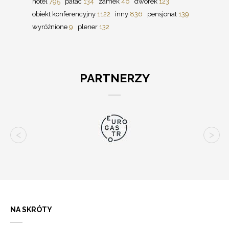
hotel
795
pałac
134
zamek
46
dworek
123
obiekt konferencyjny
1122
inny
836
pensjonat
139
wyróżnione
9
plener
132
PARTNERZY
NA SKRÓTY