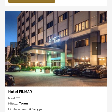
Hotel FILMAR
hotel ****
Miasto:
Toruń
Liczba uczestników:
550