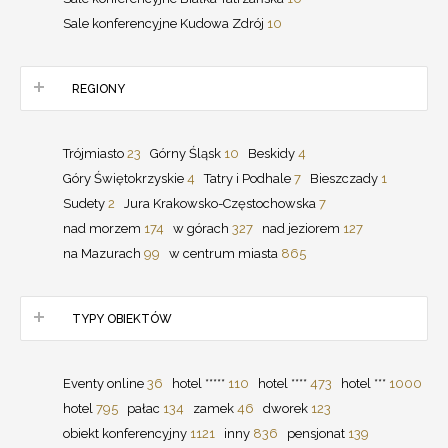
Sale konferencyjne Kudowa Zdrój
10
REGIONY
Trójmiasto
23
Górny Śląsk
10
Beskidy
4
Góry Świętokrzyskie
4
Tatry i Podhale
7
Bieszczady
1
Sudety
2
Jura Krakowsko-Częstochowska
7
nad morzem
174
w górach
327
nad jeziorem
127
na Mazurach
99
w centrum miasta
865
TYPY OBIEKTÓW
Eventy online
36
hotel *****
110
hotel ****
473
hotel ***
1000
hotel
795
pałac
134
zamek
46
dworek
123
obiekt konferencyjny
1121
inny
836
pensjonat
139