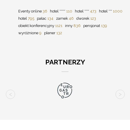
Eventy online
36
hotel *****
110
hotel ****
473
hotel ***
1000
hotel
795
pałac
134
zamek
46
dworek
123
obiekt konferencyjny
1121
inny
836
pensjonat
139
wyróżnione
9
plener
132
PARTNERZY