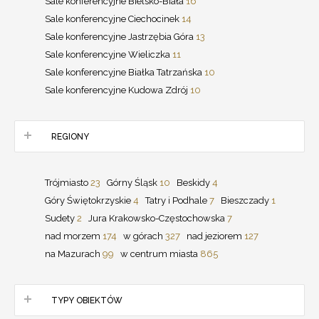
Sale konferencyjne Bielsko-Biała
16
Sale konferencyjne Ciechocinek
14
Sale konferencyjne Jastrzębia Góra
13
Sale konferencyjne Wieliczka
11
Sale konferencyjne Białka Tatrzańska
10
Sale konferencyjne Kudowa Zdrój
10
REGIONY
Trójmiasto
23
Górny Śląsk
10
Beskidy
4
Góry Świętokrzyskie
4
Tatry i Podhale
7
Bieszczady
1
Sudety
2
Jura Krakowsko-Częstochowska
7
nad morzem
174
w górach
327
nad jeziorem
127
na Mazurach
99
w centrum miasta
865
TYPY OBIEKTÓW