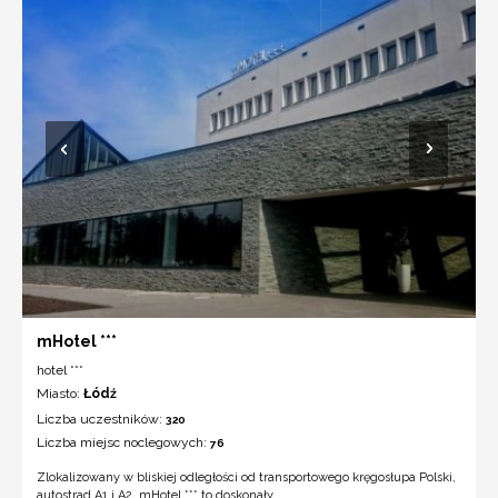
mHotel ***
hotel ***
Miasto:
Łódź
Liczba uczestników:
320
Liczba miejsc noclegowych:
76
Zlokalizowany w bliskiej odległości od transportowego kręgosłupa Polski,
autostrad A1 i A2, mHotel *** to doskonały ...