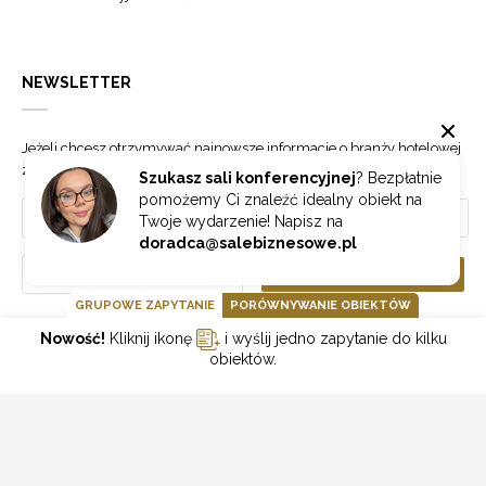
NEWSLETTER
Jeżeli chcesz otrzymywać najnowsze informacje o branży hotelowej
zapisz się do naszego newslettera.
Szukasz sali konferencyjnej
? Bezpłatnie
pomożemy Ci znaleźć idealny obiekt na
Twoje wydarzenie! Napisz na
doradca@salebiznesowe.pl
Wybierz
ZAPISZ SIĘ
GRUPOWE ZAPYTANIE
PORÓWNYWANIE OBIEKTÓW
Nowość!
Kliknij ikonę
i wyślij jedno zapytanie do kilku
GOONLINE.PL SPÓŁKA Z OGRANICZONĄ ODPOWIEDZIALNOŚCIĄ SP.K.
obiektów.
POLITYKA PRYWATNOŚCI
REGULAMIN