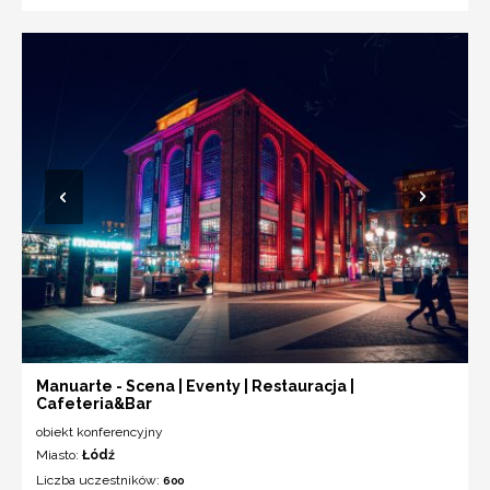
Manuarte - Scena | Eventy | Restauracja |
Cafeteria&Bar
obiekt konferencyjny
Miasto:
Łódź
Liczba uczestników:
600