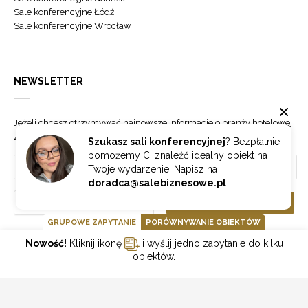
Sale konferencyjne Łódź
Sale konferencyjne Wrocław
NEWSLETTER
Jeżeli chcesz otrzymywać najnowsze informacje o branży hotelowej
zapisz się do naszego newslettera.
Szukasz sali konferencyjnej
? Bezpłatnie
pomożemy Ci znaleźć idealny obiekt na
Twoje wydarzenie! Napisz na
doradca@salebiznesowe.pl
Wybierz
ZAPISZ SIĘ
GRUPOWE ZAPYTANIE
PORÓWNYWANIE OBIEKTÓW
Nowość!
Kliknij ikonę
i wyślij jedno zapytanie do kilku
GOONLINE.PL SPÓŁKA Z OGRANICZONĄ ODPOWIEDZIALNOŚCIĄ SP.K.
obiektów.
POLITYKA PRYWATNOŚCI
REGULAMIN