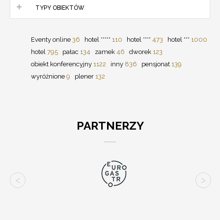
TYPY OBIEKTÓW
Eventy online
36
hotel *****
110
hotel ****
473
hotel ***
1000
hotel
795
pałac
134
zamek
46
dworek
123
obiekt konferencyjny
1122
inny
836
pensjonat
139
wyróżnione
9
plener
132
PARTNERZY