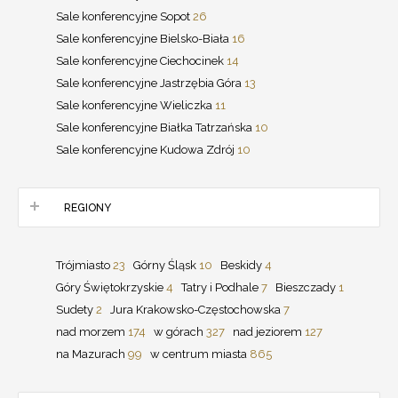
Sale konferencyjne Sopot
26
Sale konferencyjne Bielsko-Biała
16
Sale konferencyjne Ciechocinek
14
Sale konferencyjne Jastrzębia Góra
13
Sale konferencyjne Wieliczka
11
Sale konferencyjne Białka Tatrzańska
10
Sale konferencyjne Kudowa Zdrój
10
REGIONY
Trójmiasto
23
Górny Śląsk
10
Beskidy
4
Góry Świętokrzyskie
4
Tatry i Podhale
7
Bieszczady
1
Sudety
2
Jura Krakowsko-Częstochowska
7
nad morzem
174
w górach
327
nad jeziorem
127
na Mazurach
99
w centrum miasta
865