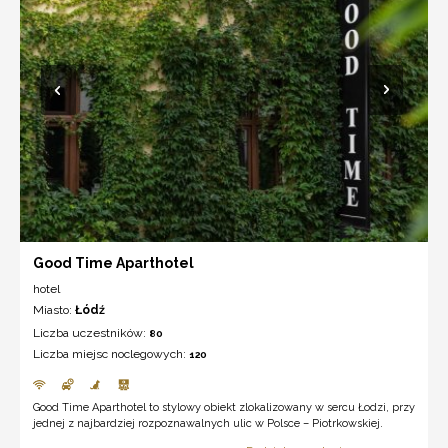
Good Time Aparthotel
hotel
Miasto:
Łódź
Liczba uczestników:
80
Liczba miejsc noclegowych:
120
Good Time Aparthotel to stylowy obiekt zlokalizowany w sercu Łodzi, przy
jednej z najbardziej rozpoznawalnych ulic w Polsce – Piotrkowskiej.