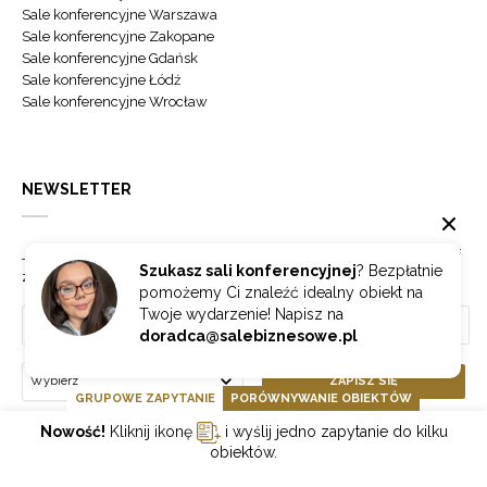
Sale konferencyjne Warszawa
Sale konferencyjne Zakopane
Sale konferencyjne Gdańsk
Sale konferencyjne Łódź
Sale konferencyjne Wrocław
NEWSLETTER
Jeżeli chcesz otrzymywać najnowsze informacje o branży hotelowej
Szukasz sali konferencyjnej
? Bezpłatnie
zapisz się do naszego newslettera.
pomożemy Ci znaleźć idealny obiekt na
Twoje wydarzenie! Napisz na
doradca@salebiznesowe.pl
Wybierz
ZAPISZ SIĘ
GRUPOWE ZAPYTANIE
PORÓWNYWANIE OBIEKTÓW
Nowość!
Kliknij ikonę
i wyślij jedno zapytanie do kilku
obiektów.
GOONLINE.PL SPÓŁKA Z OGRANICZONĄ ODPOWIEDZIALNOŚCIĄ SP.K.
POLITYKA PRYWATNOŚCI
REGULAMIN