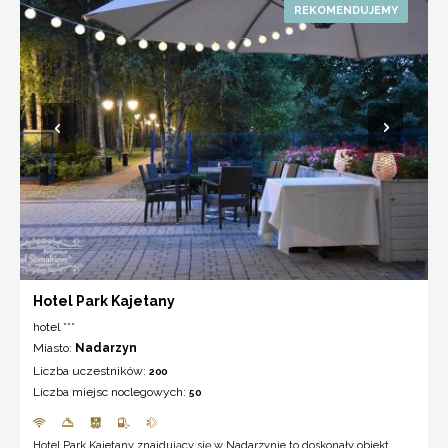
Hotel Park Kajetany
hotel ***
Miasto:
Nadarzyn
Liczba uczestników:
200
Liczba miejsc noclegowych:
50
Hotel Park Kajetany znajdujący się w Nadarzynie to doskonały obiekt