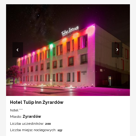
Hotel Tulip Inn Żyrardów
hotel ***
Miasto:
Żyrardów
Liczba uczestników:
200
Liczba miejsc noclegowych:
157