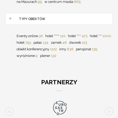
na Mazurach
99
w centrum miasta
865
TYPY OBIEKTÓW
Eventy online
36
hotel *****
110
hotel ****
473
hotel ***
1000
hotel
795
pałac
134
zamek
46
dworek
123
obiekt konferencyjny
1122
inny
836
pensjonat
139
wyróżnione
9
plener
132
PARTNERZY