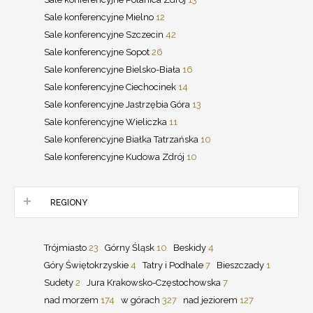
Sale konferencyjne Mielno
12
Sale konferencyjne Szczecin
42
Sale konferencyjne Sopot
26
Sale konferencyjne Bielsko-Biała
16
Sale konferencyjne Ciechocinek
14
Sale konferencyjne Jastrzębia Góra
13
Sale konferencyjne Wieliczka
11
Sale konferencyjne Białka Tatrzańska
10
Sale konferencyjne Kudowa Zdrój
10
REGIONY
Trójmiasto
23
Górny Śląsk
10
Beskidy
4
Góry Świętokrzyskie
4
Tatry i Podhale
7
Bieszczady
1
Sudety
2
Jura Krakowsko-Częstochowska
7
nad morzem
174
w górach
327
nad jeziorem
127