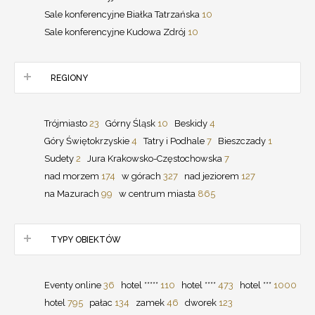
Sale konferencyjne Białka Tatrzańska
10
Sale konferencyjne Kudowa Zdrój
10
REGIONY
Trójmiasto
23
Górny Śląsk
10
Beskidy
4
Góry Świętokrzyskie
4
Tatry i Podhale
7
Bieszczady
1
Sudety
2
Jura Krakowsko-Częstochowska
7
nad morzem
174
w górach
327
nad jeziorem
127
na Mazurach
99
w centrum miasta
865
TYPY OBIEKTÓW
Eventy online
36
hotel *****
110
hotel ****
473
hotel ***
1000
hotel
795
pałac
134
zamek
46
dworek
123