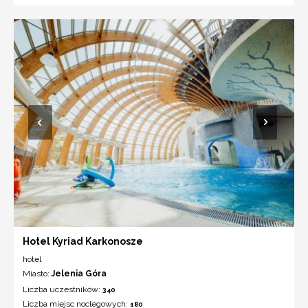
Hotel Kyriad Karkonosze
hotel
Miasto:
Jelenia Góra
Liczba uczestników:
340
Liczba miejsc noclegowych:
180