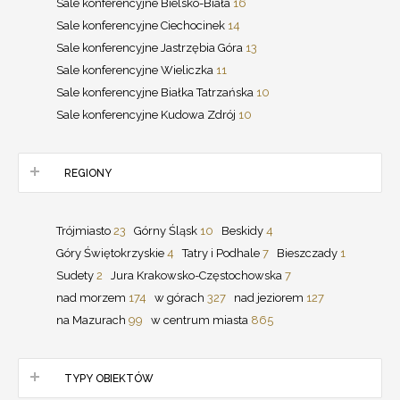
Sale konferencyjne Bielsko-Biała
16
Sale konferencyjne Ciechocinek
14
Sale konferencyjne Jastrzębia Góra
13
Sale konferencyjne Wieliczka
11
Sale konferencyjne Białka Tatrzańska
10
Sale konferencyjne Kudowa Zdrój
10
REGIONY
Trójmiasto
23
Górny Śląsk
10
Beskidy
4
Góry Świętokrzyskie
4
Tatry i Podhale
7
Bieszczady
1
Sudety
2
Jura Krakowsko-Częstochowska
7
nad morzem
174
w górach
327
nad jeziorem
127
na Mazurach
99
w centrum miasta
865
TYPY OBIEKTÓW