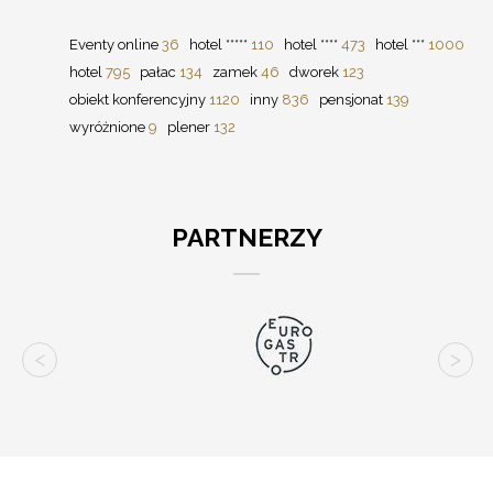
Eventy online
36
hotel *****
110
hotel ****
473
hotel ***
1000
hotel
795
pałac
134
zamek
46
dworek
123
obiekt konferencyjny
1120
inny
836
pensjonat
139
wyróżnione
9
plener
132
PARTNERZY