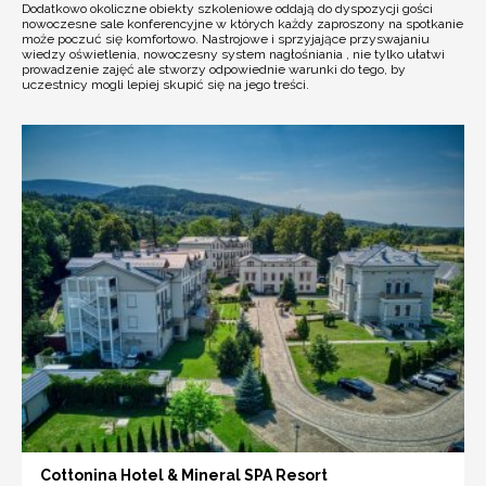
Dodatkowo okoliczne obiekty szkoleniowe oddają do dyspozycji gości
nowoczesne sale konferencyjne w których każdy zaproszony na spotkanie
może poczuć się komfortowo. Nastrojowe i sprzyjające przyswajaniu
wiedzy oświetlenia, nowoczesny system nagłośniania , nie tylko ułatwi
prowadzenie zajęć ale stworzy odpowiednie warunki do tego, by
uczestnicy mogli lepiej skupić się na jego treści.
Cottonina Hotel & Mineral SPA Resort