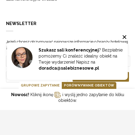
NEWSLETTER
Jeżeli chcesz otrzymywać najnowsze informacje o branży hotelowej
zapisz się do naszego newslettera.
Szukasz sali konferencyjnej
? Bezpłatnie
pomożemy Ci znaleźć idealny obiekt na
Twoje wydarzenie! Napisz na
doradca@salebiznesowe.pl
Wybierz
ZAPISZ SIĘ
GRUPOWE ZAPYTANIE
PORÓWNYWANIE OBIEKTÓW
Nowość!
Kliknij ikonę
i wyślij jedno zapytanie do kilku
GOONLINE.PL SPÓŁKA Z OGRANICZONĄ ODPOWIEDZIALNOŚCIĄ SP.K.
obiektów.
POLITYKA PRYWATNOŚCI
REGULAMIN