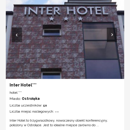
Inter Hotel***
hotel ***
Miasto:
Ostrołęka
Liczba uczestników:
50
Liczba miejsc noclegowych:
---
Inter Hotel to trzygwiazdkowy, nowoczesny obiekt konferencyjny,
położony w Ostrołęce. Jest to idealne miejsce zarówno do ...