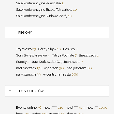
Sale konferencyjne Wieliczka
11
Sale konferencyjne Białka Tatrzańska
10
Sale konferencyjne Kudowa Zdrój
10
REGIONY
Trójmiasto
23
Górny Śląsk
10
Beskidy
4
Góry Świętokrzyskie
4
Tatry i Podhale
7
Bieszczady
1
Sudety
2
Jura Krakowsko-Częstochowska
7
nad morzem
174
w górach
327
nad jeziorem
127
na Mazurach
99
w centrum miasta
865
TYPY OBIEKTÓW
Eventy online
36
hotel *****
110
hotel ****
473
hotel ***
1000
hotel
795
pałac
134
zamek
46
dworek
123