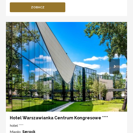
ZOBACZ
Hotel Warszawianka Centrum Kongresowe ****
hotel ****
Miasto:
Serock