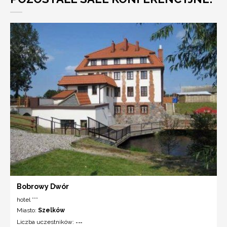
Bobrowy Dwór
hotel ***
Miasto:
Szelków
Liczba uczestników:
---