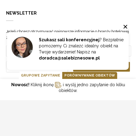
NEWSLETTER
Jeżeli chcesz otrzymywać najnowsze informacje o branży hotelowej
zapisz się do naszego newslettera.
Szukasz sali konferencyjnej
? Bezpłatnie
pomożemy Ci znaleźć idealny obiekt na
Twoje wydarzenie! Napisz na
doradca@salebiznesowe.pl
Wybierz
ZAPISZ SIĘ
GRUPOWE ZAPYTANIE
PORÓWNYWANIE OBIEKTÓW
Nowość!
Kliknij ikonę
i wyślij jedno zapytanie do kilku
GOONLINE.PL SPÓŁKA Z OGRANICZONĄ ODPOWIEDZIALNOŚCIĄ SP.K.
obiektów.
POLITYKA PRYWATNOŚCI
REGULAMIN