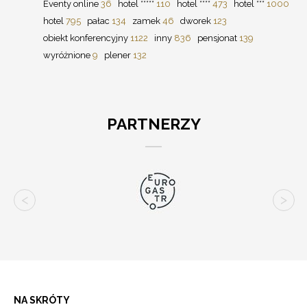
Eventy online
36
hotel *****
110
hotel ****
473
hotel ***
1000
hotel
795
pałac
134
zamek
46
dworek
123
obiekt konferencyjny
1122
inny
836
pensjonat
139
wyróżnione
9
plener
132
PARTNERZY
NA SKRÓTY