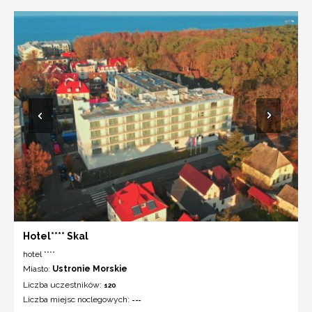
Hotel**** Skal
hotel ****
Miasto:
Ustronie Morskie
Liczba uczestników:
120
Liczba miejsc noclegowych:
---