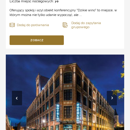
Liczba miejsc noclegowych:
70
Oferujący spokój i azyl obiekt konferencyjny "Dzikie wino" to miejsce, w
którym można nie tylko udanie wypocząć, ale ...
ZOBACZ