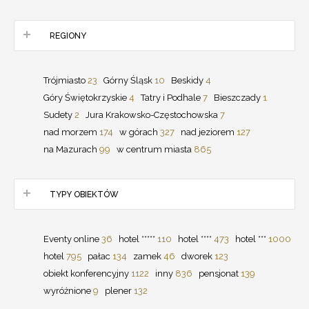
REGIONY
Trójmiasto
23
Górny Śląsk
10
Beskidy
4
Góry Świętokrzyskie
4
Tatry i Podhale
7
Bieszczady
1
Sudety
2
Jura Krakowsko-Częstochowska
7
nad morzem
174
w górach
327
nad jeziorem
127
na Mazurach
99
w centrum miasta
865
TYPY OBIEKTÓW
Eventy online
36
hotel *****
110
hotel ****
473
hotel ***
1000
hotel
795
pałac
134
zamek
46
dworek
123
obiekt konferencyjny
1122
inny
836
pensjonat
139
wyróżnione
9
plener
132