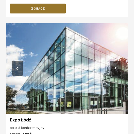
ZOBACZ
Expo Łódź
obiekt konferencyjny
Miasto:
Łódź