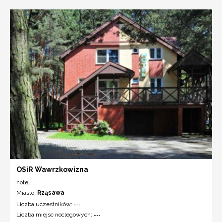
OSiR Wawrzkowizna
hotel
Miasto:
Rząsawa
Liczba uczestników:
---
Liczba miejsc noclegowych:
---