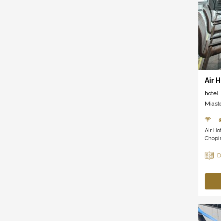
Air 
hotel
Miast
Air Ho
Chopin