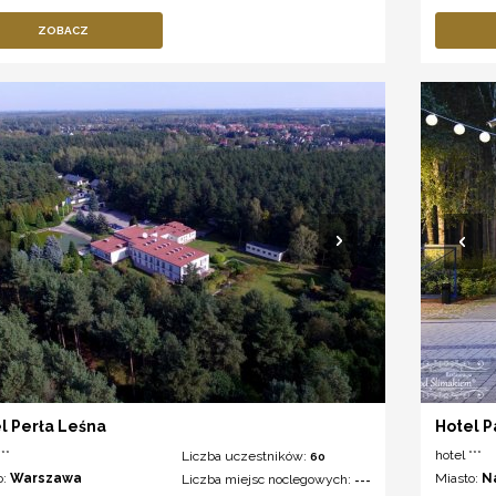
ZOBACZ
l Perła Leśna
Hotel P
**
hotel ***
Liczba uczestników:
60
o:
Warszawa
Miasto:
N
Liczba miejsc noclegowych:
---