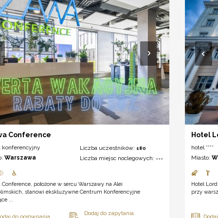
wa Conference
Hotel L
t konferencyjny
hotel ****
Liczba uczestników:
180
o:
Warszawa
Miasto:
W
Liczba miejsc noclegowych:
---
 Conference, położone w sercu Warszawy na Alei
Hotel Lord
olimskich, stanowi ekskluzywne Centrum Konferencyjne
przy warsz
ce ...