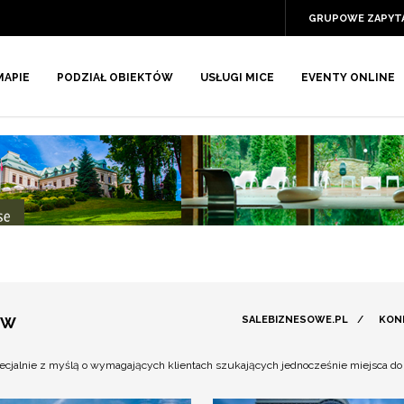
GRUPOWE ZAPYT
MAPIE
PODZIAŁ OBIEKTÓW
USŁUGI MICE
EVENTY ONLINE
ÓW
SALEBIZNESOWE.PL
/
KON
ecjalnie z myślą o wymagających klientach szukających jednocześnie miejsca do