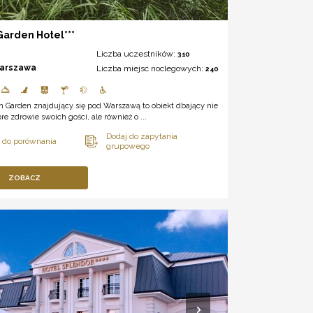
arden Hotel***
Liczba uczestników:
310
arszawa
Liczba miejsc noclegowych:
240
n Garden znajdujący się pod Warszawą to obiekt dbający nie
bre zdrowie swoich gości, ale również o ...
ZOBACZ