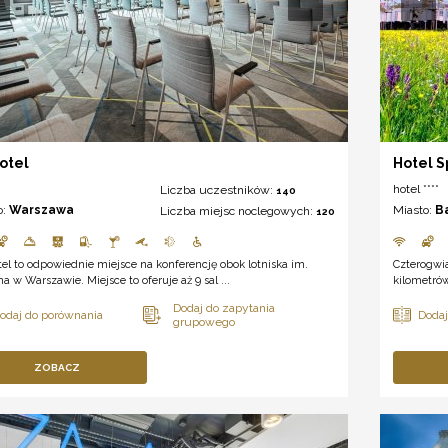
Hotel
Hotel S
hotel ****
Liczba uczestników:
140
o:
Warszawa
Miasto:
B
Liczba miejsc noclegowych:
120
tel to odpowiednie miejsce na konferencję obok lotniska im.
Czterogwi
a w Warszawie. Miejsce to oferuje aż 9 sal ...
kilometrów
ZOBACZ