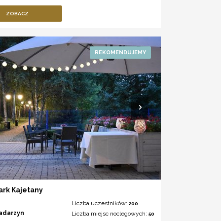
ZOBACZ
ark Kajetany
Liczba uczestników:
200
adarzyn
Liczba miejsc noclegowych:
50