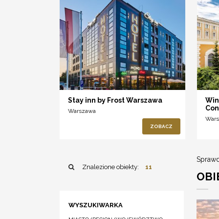
Stay inn by Frost Warszawa
Win
Con
Warszawa
War
ZOBACZ
Sprawd
Znalezione obiekty:
11
OBI
WYSZUKIWARKA