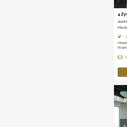
4 Ży
obiek
Miast
Obiekt
dyspoz