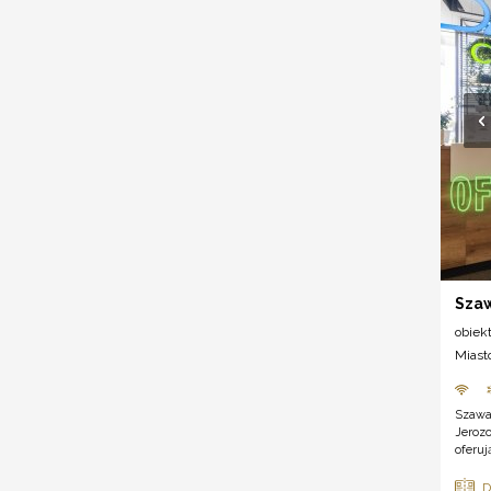
Sza
obiek
Miast
Szawa
Jeroz
oferują