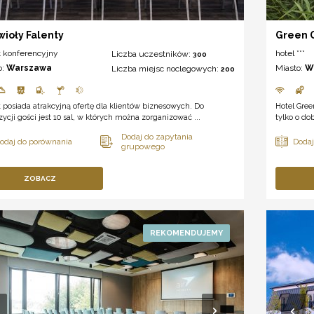
wioły Falenty
Green G
t konferencyjny
hotel ***
Liczba uczestników:
300
o:
Warszawa
Miasto:
W
Liczba miejsc noclegowych:
200
 posiada atrakcyjną ofertę dla klientów biznesowych. Do
Hotel Gree
ycji gości jest 10 sal, w których można zorganizować ...
tylko o do
ZOBACZ