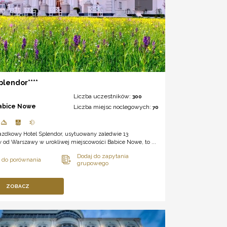
plendor****
Liczba uczestników:
300
abice Nowe
Liczba miejsc noclegowych:
70
azdkowy Hotel Splendor, usytuowany zaledwie 13
 od Warszawy w urokliwej miejscowości Babice Nowe, to ...
ZOBACZ