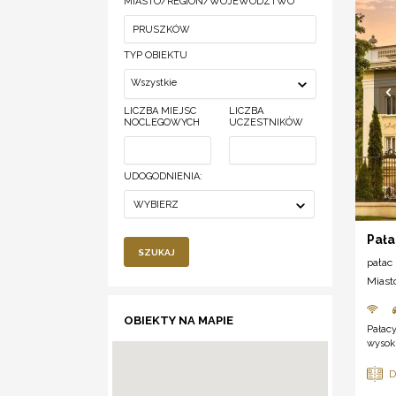
MIASTO/REGION/WOJEWÓDZTWO
TYP OBIEKTU
Wszystkie
LICZBA MIEJSC
LICZBA
NOCLEGOWYCH
UCZESTNIKÓW
UDOGODNIENIA:
WYBIERZ
Pała
SZUKAJ
pałac
Miast
OBIEKTY NA MAPIE
Pałacy
wysoki