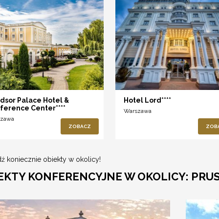
dsor Palace Hotel &
Hotel Lord****
ference Center****
Warszawa
szawa
ZOBACZ
ZOB
ź koniecznie obiekty w okolicy!
EKTY KONFERENCYJNE W OKOLICY: PR