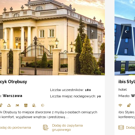
cyk Otrębusy
ibis St
hotel
Liczba uczestników:
180
o:
Warszawa
Miasto:
W
Liczba miejsc noclegowych:
70
k Otrębusy to miejsce stworzone z myślą o osobach ceniących
ibis Style
 komfort, wyjątkowe wnętrza i prestiżową ...
konferency