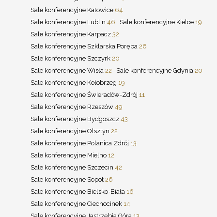
Sale konferencyjne Katowice
64
Sale konferencyjne Lublin
46
Sale konferencyjne Kielce
19
Sale konferencyjne Karpacz
32
Sale konferencyjne Szklarska Poręba
26
Sale konferencyjne Szczyrk
20
Sale konferencyjne Wisła
22
Sale konferencyjne Gdynia
20
Sale konferencyjne Kołobrzeg
19
Sale konferencyjne Świeradów-Zdrój
11
Sale konferencyjne Rzeszów
49
Sale konferencyjne Bydgoszcz
43
Sale konferencyjne Olsztyn
22
Sale konferencyjne Polanica Zdrój
13
Sale konferencyjne Mielno
12
Sale konferencyjne Szczecin
42
Sale konferencyjne Sopot
26
Sale konferencyjne Bielsko-Biała
16
Sale konferencyjne Ciechocinek
14
Sale konferencyjne Jastrzębia Góra
13