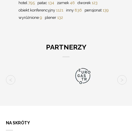
hotel
795
pałac
134
zamek
46
dworek
123
obiekt konferencyjny
1121
inny
836
pensjonat
139
wyróżnione
9
plener
132
PARTNERZY
NA SKRÓTY