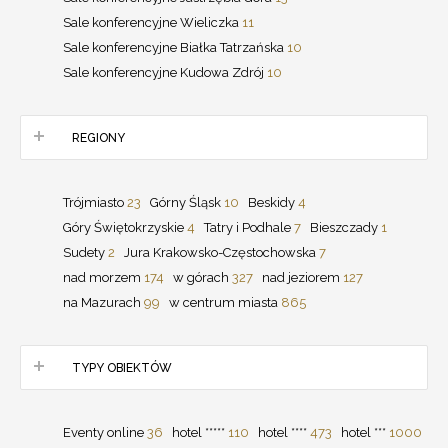
Sale konferencyjne Wieliczka
11
Sale konferencyjne Białka Tatrzańska
10
Sale konferencyjne Kudowa Zdrój
10
REGIONY
Trójmiasto
23
Górny Śląsk
10
Beskidy
4
Góry Świętokrzyskie
4
Tatry i Podhale
7
Bieszczady
1
Sudety
2
Jura Krakowsko-Częstochowska
7
nad morzem
174
w górach
327
nad jeziorem
127
na Mazurach
99
w centrum miasta
865
TYPY OBIEKTÓW
Eventy online
36
hotel *****
110
hotel ****
473
hotel ***
1000