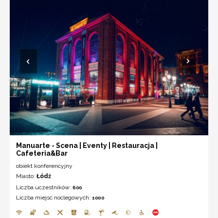
Manuarte - Scena | Eventy | Restauracja |
Cafeteria&Bar
obiekt konferencyjny
Miasto:
Łódź
Liczba uczestników:
600
Liczba miejsc noclegowych:
1000