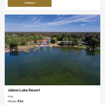
ZOBACZ
Jabłoń Lake Resort
inny
Miasto:
Pisz