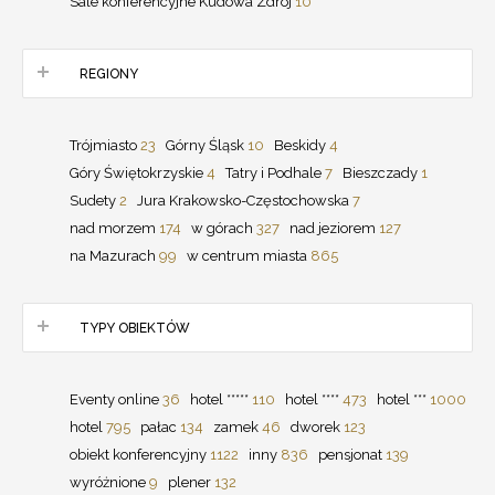
Sale konferencyjne Kudowa Zdrój
10
REGIONY
Trójmiasto
23
Górny Śląsk
10
Beskidy
4
Góry Świętokrzyskie
4
Tatry i Podhale
7
Bieszczady
1
Sudety
2
Jura Krakowsko-Częstochowska
7
nad morzem
174
w górach
327
nad jeziorem
127
na Mazurach
99
w centrum miasta
865
TYPY OBIEKTÓW
Eventy online
36
hotel *****
110
hotel ****
473
hotel ***
1000
hotel
795
pałac
134
zamek
46
dworek
123
obiekt konferencyjny
1122
inny
836
pensjonat
139
wyróżnione
9
plener
132