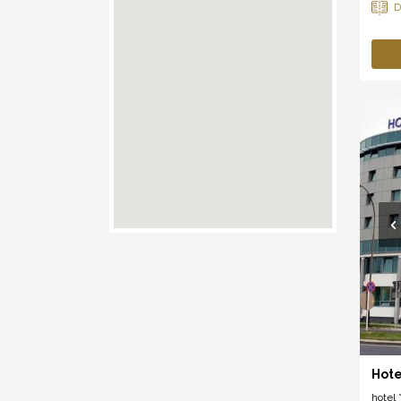
Hote
hotel *