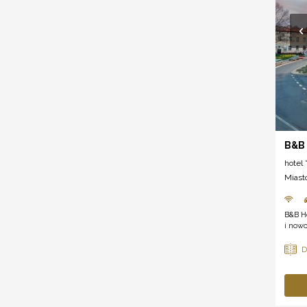
B&B
hotel *
Miast
B&B H
i nowo