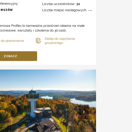
nferencyjny
Liczba uczestników:
30
zeszów
Liczba miejsc noclegowych:
---
eniowa ProRes to kameralna przestrzeń idealna na małe
biznesowe, warsztaty i szkolenia do 30 osób.
ZOBACZ