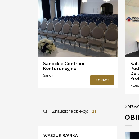
Sanockie Centrum
Sal
Konferencyjne
Pod
Dor
Sanok
Pro
ZOBACZ
Rze
Sprawd
Znalezione obiekty:
11
OBI
WYSZUKIWARKA