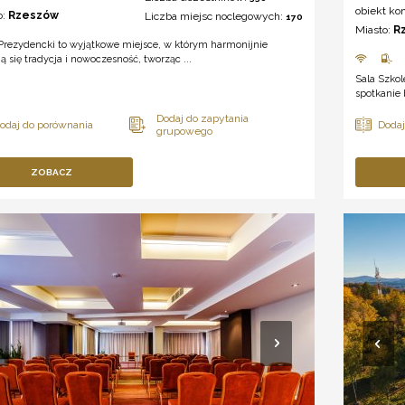
obiekt ko
o:
Rzeszów
Liczba miejsc noclegowych:
170
Miasto:
R
Prezydencki to wyjątkowe miejsce, w którym harmonijnie
ją się tradycja i nowoczesność, tworząc ...
Sala Szkol
spotkanie 
ZOBACZ