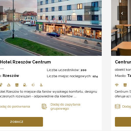
 Hotel Rzeszów Centrum
Centru
***
obiekt ko
Liczba uczestników:
200
o:
Rzeszów
Miasto:
T
Liczba miejsc noclegowych:
124
otel Rzeszów to miejsce dla fanów wysokiego komfortu, designu
Centrum S
czesnych rozwiązań - odpowiednie dla klientów ...
oferuje aż
ZOBACZ