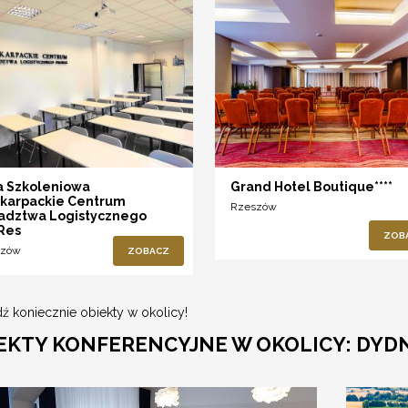
a Szkoleniowa
Grand Hotel Boutique****
karpackie Centrum
Rzeszów
adztwa Logistycznego
Res
ZOB
szów
ZOBACZ
ź koniecznie obiekty w okolicy!
EKTY KONFERENCYJNE W OKOLICY: DYD