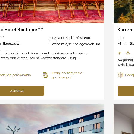
d Hotel Boutique****
Karczm
***
inny
Liczba uczestników:
200
o:
Rzeszów
Miasto:
S
Liczba miejsc noclegowych:
80
 Hotel Boutique położony w centrum Rzeszowa to piękny
esny obiekt oferujący najwyższy standard usług ...
Na górnej 
wyjątkowa 
ZOBACZ