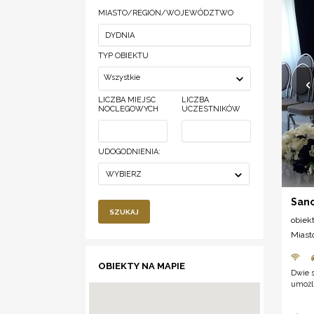
MIASTO/REGION/WOJEWÓDZTWO
TYP OBIEKTU
Wszystkie
LICZBA MIEJSC
LICZBA
NOCLEGOWYCH
UCZESTNIKÓW
UDOGODNIENIA:
WYBIERZ
Sano
SZUKAJ
obiek
Miast
OBIEKTY NA MAPIE
Dwie s
umożli