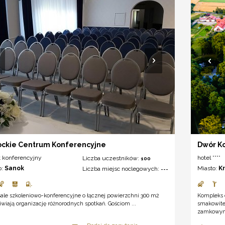
ckie Centrum Konferencyjne
Dwór Ko
t konferencyjny
hotel ****
Liczba uczestników:
100
o:
Sanok
Miasto:
K
Liczba miejsc noclegowych:
---
ale szkoleniowo-konferencyjne o łącznej powierzchni 300 m2
Kompleks o
wiają organizację różnorodnych spotkań. Gościom ...
smakowite 
zamkowym