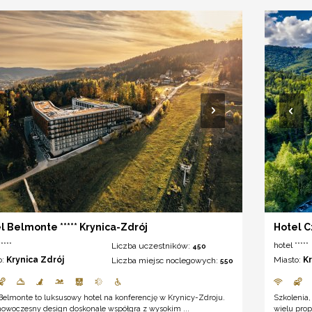
l Belmonte ***** Krynica-Zdrój
Hotel C
****
hotel *****
Liczba uczestników:
450
o:
Krynica Zdrój
Miasto:
K
Liczba miejsc noclegowych:
550
Belmonte to luksusowy hotel na konferencję w Krynicy-Zdroju.
Szkolenia,
nowoczesny design doskonale współgra z wysokim ...
wielu prop