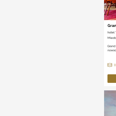
Gran
hotel *
Miast
Grand
nowocz