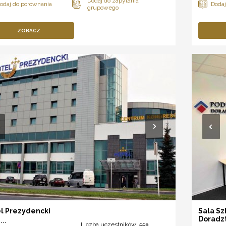
ZOBACZ
l Prezydencki
Sala S
Doradz
***
Liczba uczestników:
550