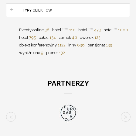
TYPY OBIEKTÓW
Eventy online
36
hotel *****
110
hotel ****
473
hotel ***
1000
hotel
795
pałac
134
zamek
46
dworek
123
obiekt konferencyjny
1122
inny
836
pensjonat
139
wyróżnione
9
plener
132
PARTNERZY