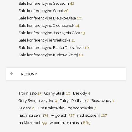
Sale konferencyjne Szczecin
42
Sale konferencyjne Sopot
26
Sale konferencyjne Bielsko-Biała
16
Sale konferencyjne Ciechocinek
14
Sale konferencyjne Jastrzębia Góra
13
Sale konferencyjne Wieliczka
11
Sale konferencyjne Białka Tatrzańska
10
Sale konferencyjne Kudowa Zdrój
10
REGIONY
Trójmiasto
23
Górny Śląsk
10
Beskidy
4
Góry Świętokrzyskie
4
Tatry i Podhale
7
Bieszczady
1
Sudety
2
Jura Krakowsko-Częstochowska
7
nad morzem
174
w górach
327
nad jeziorem
127
na Mazurach
99
w centrum miasta
865