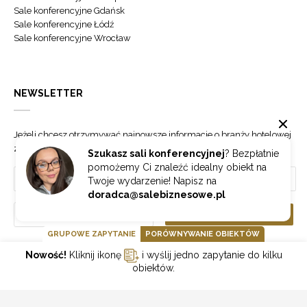
Sale konferencyjne Gdańsk
Sale konferencyjne Łódź
Sale konferencyjne Wrocław
NEWSLETTER
Jeżeli chcesz otrzymywać najnowsze informacje o branży hotelowej
zapisz się do naszego newslettera.
Szukasz sali konferencyjnej
? Bezpłatnie
pomożemy Ci znaleźć idealny obiekt na
Twoje wydarzenie! Napisz na
doradca@salebiznesowe.pl
Wybierz
ZAPISZ SIĘ
GRUPOWE ZAPYTANIE
PORÓWNYWANIE OBIEKTÓW
Nowość!
Kliknij ikonę
i wyślij jedno zapytanie do kilku
GOONLINE.PL SPÓŁKA Z OGRANICZONĄ ODPOWIEDZIALNOŚCIĄ SP.K.
obiektów.
POLITYKA PRYWATNOŚCI
REGULAMIN