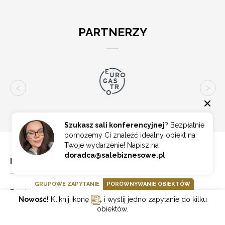
PARTNERZY
Szukasz sali konferencyjnej
? Bezpłatnie
pomożemy Ci znaleźć idealny obiekt na
Twoje wydarzenie! Napisz na
doradca@salebiznesowe.pl
NA SKRÓTY
GRUPOWE ZAPYTANIE
PORÓWNYWANIE OBIEKTÓW
Eventy Online
Nowość!
Kliknij ikonę
i wyślij jedno zapytanie do kilku
Partnerzy
obiektów.
Aktualności
Blog