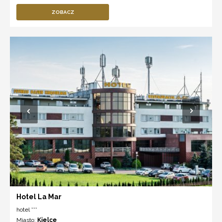
ZOBACZ
Hotel La Mar
hotel ***
Miasto:
Kielce