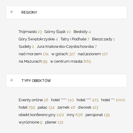
REGIONY
Trójmiasto
23
Górny Śląsk
10
Beskidy
4
Góry Świętokrzyskie
4
Tatry i Podhale
7
Bieszczady
1
Sudety
2
Jura Krakowsko-Częstochowska
7
nad morzem
174
w górach
327
nad jeziorem
127
na Mazurach
99
w centrum miasta
865
TYPY OBIEKTÓW
Eventy online
36
hotel *****
110
hotel ****
473
hotel ***
1000
hotel
795
pałac
134
zamek
46
dworek
123
obiekt konferencyjny
1122
inny
836
pensjonat
139
wyróżnione
9
plener
132