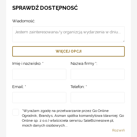
SPRAWDŹ DOSTĘPNOSĆ
Wiadomość:
WIĘCEJ OPCJI
Imię i nazwisko: *
Nazwa firmy *:
Email: *
Telefon: *
*
Wyrażam zgodę na przetwarzanie przez Go Online
Ogrodnik, Brandys, Asman spółka komandytowa (dawniej: Go
Online sp. z o.o.) właściciela serwisu SaleBiznesowe.pl,
moich danych osobowych...
Rozwiń