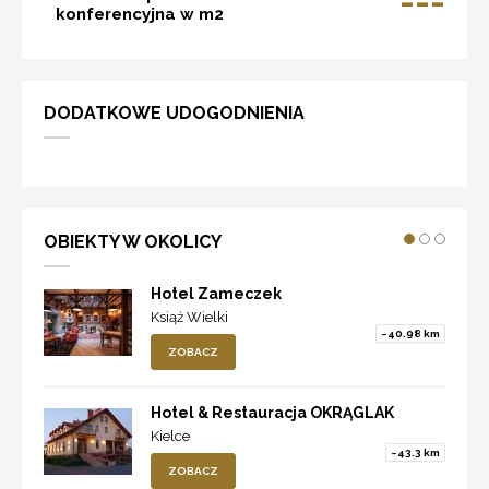
---
konferencyjna w m2
DODATKOWE UDOGODNIENIA
OBIEKTY W OKOLICY
Hotel Zameczek
Książ Wielki
~40.98 km
ZOBACZ
Hotel & Restauracja OKRĄGLAK
Kielce
~43.3 km
ZOBACZ