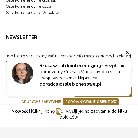
Sale konferencyjne Gdańsk
Sale konferencyjne Łódź
Sale konferencyjne Wrocław
NEWSLETTER
Jeżeli chcesz otrzymywać najnowsze informacje o branży hotelowej
zapisz się do naszego newslettera.
Szukasz sali konferencyjnej
? Bezpłatnie
pomożemy Ci znaleźć idealny obiekt na
Twoje wydarzenie! Napisz na
doradca@salebiznesowe.pl
Wybierz
ZAPISZ SIĘ
GRUPOWE ZAPYTANIE
PORÓWNYWANIE OBIEKTÓW
Nowość!
Kliknij ikonę
i wyślij jedno zapytanie do kilku
GOONLINE.PL SPÓŁKA Z OGRANICZONĄ ODPOWIEDZIALNOŚCIĄ SP.K.
obiektów.
POLITYKA PRYWATNOŚCI
REGULAMIN