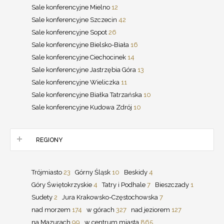
Sale konferencyjne Mielno
12
Sale konferencyjne Szczecin
42
Sale konferencyjne Sopot
26
Sale konferencyjne Bielsko-Biała
16
Sale konferencyjne Ciechocinek
14
Sale konferencyjne Jastrzębia Góra
13
Sale konferencyjne Wieliczka
11
Sale konferencyjne Białka Tatrzańska
10
Sale konferencyjne Kudowa Zdrój
10
REGIONY
Trójmiasto
23
Górny Śląsk
10
Beskidy
4
Góry Świętokrzyskie
4
Tatry i Podhale
7
Bieszczady
1
Sudety
2
Jura Krakowsko-Częstochowska
7
nad morzem
174
w górach
327
nad jeziorem
127
na Mazurach
99
w centrum miasta
865