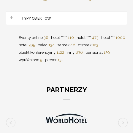
TYPY OBIEKTÓW
Eventy online
36
hotel *****
110
hotel ****
473
hotel ***
1000
hotel
795
pałac
134
zamek
46
dworek
123
obiekt konferencyjny
1122
inny
836
pensjonat
139
wyróżnione
9
plener
132
PARTNERZY