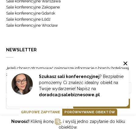
Sale konferencyjne Warszawa
Sale konferencyjne Zakopane
Sale konferencyjne Gdańsk
Sale konferencyjne Łódź
Sale konferencyjne Wrocław
NEWSLETTER
Jeżeli chcesz otrzymywać najnowsze informacje o branży hotelowej
zapisz się do naszego newslettera.
Szukasz sali konferencyjnej
? Bezpłatnie
pomożemy Ci znaleźć idealny obiekt na
Twoje wydarzenie! Napisz na
doradca@salebiznesowe.pl
Wybierz
ZAPISZ SIĘ
GRUPOWE ZAPYTANIE
PORÓWNYWANIE OBIEKTÓW
Nowość!
Kliknij ikonę
i wyślij jedno zapytanie do kilku
GOONLINE.PL SPÓŁKA Z OGRANICZONĄ ODPOWIEDZIALNOŚCIĄ SP.K.
obiektów.
POLITYKA PRYWATNOŚCI
REGULAMIN