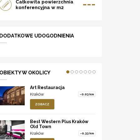
---
Całkowita powierzchnia
konferencyjna w m2
DODATKOWE UDOGODNIENIA
OBIEKTY W OKOLICY
Art Restauracja
Kraków
~0.03 km
ZOBACZ
Best Western Plus Kraków
Old Town
Kraków
~0.33 km