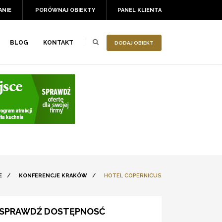
ANIE
PORÓWNAJ OBIEKTY
PANEL KLIENTA
BLOG
KONTAKT
DODAJ OBIEKT
E
/
KONFERENCJE KRAKÓW
/
HOTEL COPERNICUS
SPRAWDŹ DOSTĘPNOSĆ