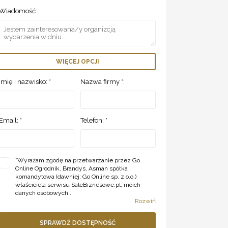
Wiadomość:
WIĘCEJ OPCJI
Imię i nazwisko: *
Nazwa firmy *:
Email: *
Telefon: *
*
Wyrażam zgodę na przetwarzanie przez Go
Online Ogrodnik, Brandys, Asman spółka
komandytowa (dawniej: Go Online sp. z o.o.)
właściciela serwisu SaleBiznesowe.pl, moich
danych osobowych...
Rozwiń
SPRAWDŹ DOSTĘPNOŚĆ