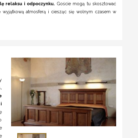
lę relaksu i odpoczynku.
Goście mogą tu skosztować
ię wyjątkową atmosferą i ciesząc się wolnym czasem w
y
s
.
e
i
ę
o
e
e