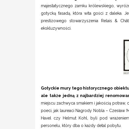
majestatycznego zamku królewskiego, wyróżn
gotycką fasadą, która wita gości z daleka. 
prestiżowego stowarzyszenia Relais & Châ
ekskluzywności.
Gotyckie mury tego historycznego obiektu 
ale także jedną z najbardziej renomowan
miejscu zachwyca smakiem i jakością potraw, 
poeci, jak laureaci Nagrody Nobla – Czesław Mił
Havel czy Helmut Kohl, byli pod wrażeniem
personelu, który dba o każdy detal pobytu.