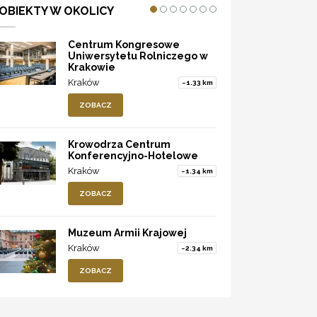
OBIEKTY W OKOLICY
Centrum Kongresowe
Uniwersytetu Rolniczego w
Krakowie
Kraków
~1.33 km
ZOBACZ
Krowodrza Centrum
Konferencyjno-Hotelowe
Kraków
~1.34 km
ZOBACZ
Muzeum Armii Krajowej
Kraków
~2.34 km
ZOBACZ