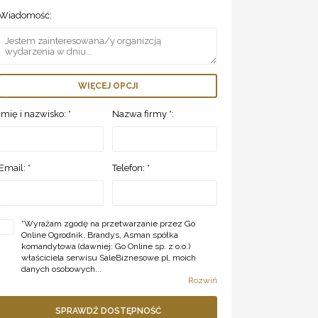
Wiadomość:
WIĘCEJ OPCJI
Imię i nazwisko: *
Nazwa firmy *:
Email: *
Telefon: *
*
Wyrażam zgodę na przetwarzanie przez Go
Online Ogrodnik, Brandys, Asman spółka
komandytowa (dawniej: Go Online sp. z o.o.)
właściciela serwisu SaleBiznesowe.pl, moich
danych osobowych...
Rozwiń
SPRAWDŹ DOSTĘPNOŚĆ