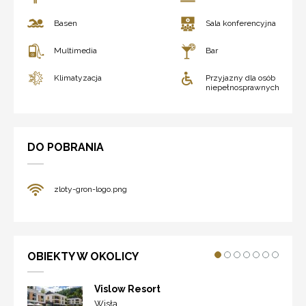
Basen
Sala konferencyjna
Multimedia
Bar
Klimatyzacja
Przyjazny dla osób
niepełnosprawnych
DO POBRANIA
zloty-gron-logo.png
OBIEKTY W OKOLICY
Vislow Resort
Wisła