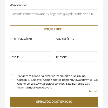
Wiadomość:
WIĘCEJ OPCJI
Imię i nazwisko: *
Nazwa firmy *:
Email: *
Telefon: *
*
Wyrażam zgodę na przetwarzanie przez Go Online
Ogrodnik, Brandys, Asman spółka komandytowa (dawniej: Go
Online sp. z o.o.) właściciela serwisu SaleBiznesowe.pl,
moich danych osobowych...
Rozwiń
SPRAWDŹ DOSTĘPNOŚĆ