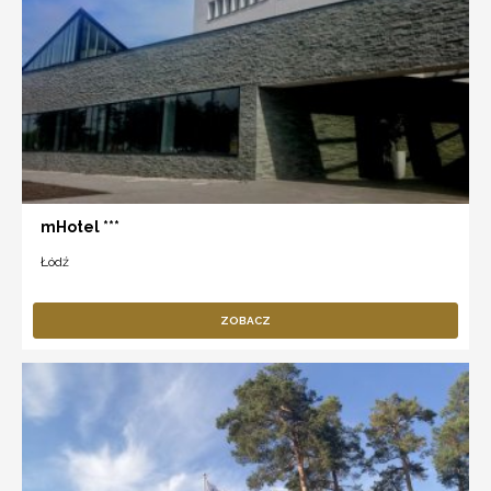
mHotel ***
Łódź
ZOBACZ