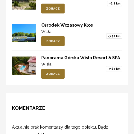
~6.8 km
ZOBACZ
Ośrodek Wczasowy Kłos
Wisła
~7.52 km
ZOBACZ
Panorama Górska Wisła Resort & SPA
Wisła
~7.67 km
ZOBACZ
KOMENTARZE
Aktualnie brak komentarzy dla tego obiektu. Bądź