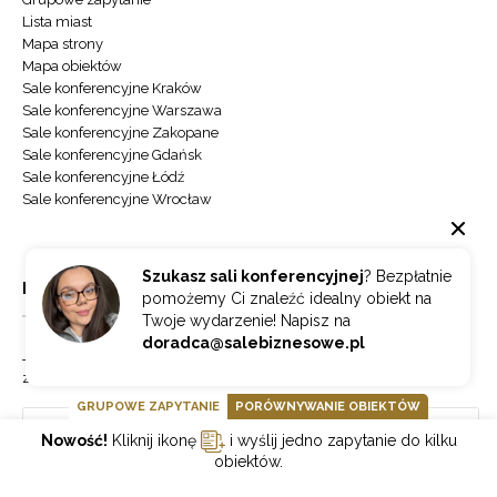
Lista miast
Mapa strony
Mapa obiektów
Sale konferencyjne Kraków
Sale konferencyjne Warszawa
Sale konferencyjne Zakopane
Sale konferencyjne Gdańsk
Sale konferencyjne Łódź
Sale konferencyjne Wrocław
Szukasz sali konferencyjnej
? Bezpłatnie
NEWSLETTER
pomożemy Ci znaleźć idealny obiekt na
Twoje wydarzenie! Napisz na
doradca@salebiznesowe.pl
Jeżeli chcesz otrzymywać najnowsze informacje o branży hotelowej
zapisz się do naszego newslettera.
GRUPOWE ZAPYTANIE
PORÓWNYWANIE OBIEKTÓW
Nowość!
Kliknij ikonę
i wyślij jedno zapytanie do kilku
obiektów.
Wybierz
ZAPISZ SIĘ