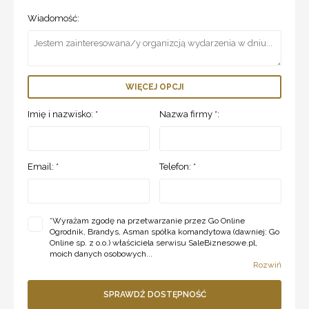
Wiadomość:
WIĘCEJ OPCJI
Imię i nazwisko: *
Nazwa firmy *:
Email: *
Telefon: *
*
Wyrażam zgodę na przetwarzanie przez Go Online
Ogrodnik, Brandys, Asman spółka komandytowa (dawniej: Go
Online sp. z o.o.) właściciela serwisu SaleBiznesowe.pl,
moich danych osobowych...
Rozwiń
SPRAWDŹ DOSTĘPNOŚĆ