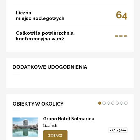
64
Liczba
miejsc noclegowych
---
Całkowita powierzchnia
konferencyjna w m2
DODATKOWE UDOGODNIENIA
OBIEKTY W OKOLICY
Grano Hotel Solmarina
Gdańsk
~10.79 km
ZOBACZ