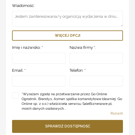
Wiadomość:
WIĘCEJ OPCJI
Imię i nazwisko: *
Nazwa firmy *:
Email: *
Telefon: *
*
Wyrażam zgodę na przetwarzanie przez Go Online
Ogrodnik, Brandys, Asman spółka komandytowa (dawniej: Go
Online sp. z o.o.) właściciela serwisu SaleBiznesowe.pl,
moich danych osobowych...
Rozwiń
SPRAWDŹ DOSTĘPNOŚĆ