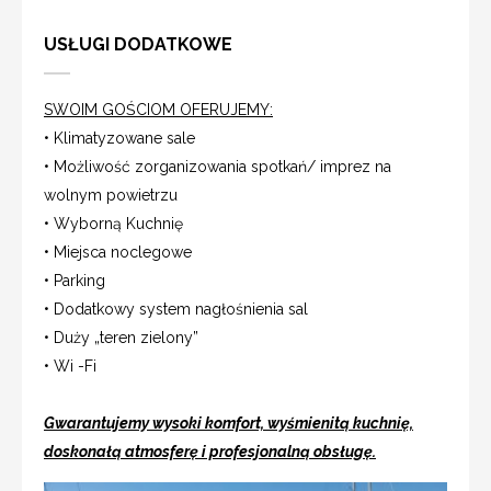
USŁUGI DODATKOWE
SWOIM GOŚCIOM OFERUJEMY:
• Klimatyzowane sale
• Możliwość zorganizowania spotkań/ imprez na
wolnym powietrzu
• Wyborną Kuchnię
• Miejsca noclegowe
• Parking
• Dodatkowy system nagłośnienia sal
• Duży „teren zielony”
• Wi -Fi
Gwarantujemy wysoki komfort, wyśmienitą kuchnię,
doskonałą atmosferę i profesjonalną obsługę.