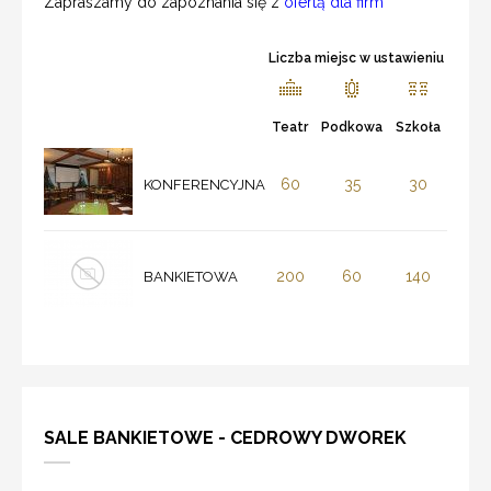
Zapraszamy do zapoznania się z
ofertą dla firm
Liczba miejsc w ustawieniu
Teatr
Podkowa
Szkoła
60
35
30
KONFERENCYJNA
200
60
140
BANKIETOWA
SALE BANKIETOWE - CEDROWY DWOREK