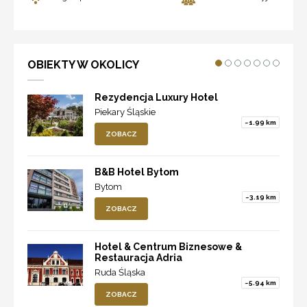
OBIEKTY W OKOLICY
Rezydencja Luxury Hotel
Piekary Śląskie
~1.99 km
ZOBACZ
B&B Hotel Bytom
Bytom
~3.19 km
ZOBACZ
Hotel & Centrum Biznesowe &
Restauracja Adria
Ruda Śląska
~5.94 km
ZOBACZ