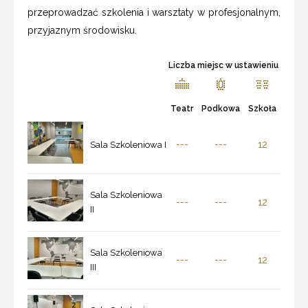
przeprowadzać szkolenia i warsztaty w profesjonalnym,
przyjaznym środowisku.
Liczba miejsc w ustawieniu
Teatr
Podkowa
Szkoła
---
---
12
Sala Szkoleniowa I
Sala Szkoleniowa
---
---
12
II
Sala Szkoleniowa
---
---
12
III