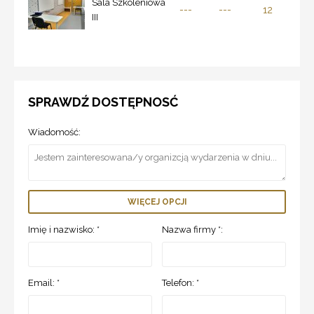
Sala Szkoleniowa
---
---
12
III
SPRAWDŹ DOSTĘPNOSĆ
Wiadomość:
WIĘCEJ OPCJI
Imię i nazwisko: *
Nazwa firmy *:
Email: *
Telefon: *