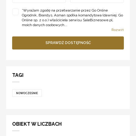
*
Wyrażam zgodę na przetwarzanie przez Go Online
Ogrodnik, Brandys, Asman spółka komandytowa (dawniej: Go
Online sp. z o.o.) właściciela serwisu SaleBiznesowe.pl,
moich danych osobowych...
Rozwiń
SPRAWDŹ DOSTĘPNOŚĆ
TAGI
NOWOCZEŚNIE
OBIEKT W LICZBACH