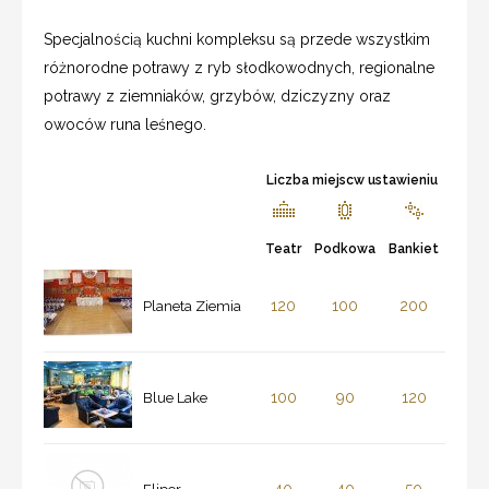
Specjalnością kuchni kompleksu są przede wszystkim
różnorodne potrawy z ryb słodkowodnych, regionalne
potrawy z ziemniaków, grzybów, dziczyzny oraz
owoców runa leśnego.
Liczba miejscw ustawieniu
Teatr
Podkowa
Bankiet
120
100
200
Planeta Ziemia
100
90
120
Blue Lake
40
40
50