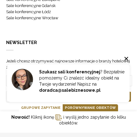
Sale konferencyjne Gdańsk
Sale konferencyjne Łódź
Sale konferencyjne Wrocław
NEWSLETTER
Jeżeli chcesz otrzymywać najnowsze informacje o branży hotelowej
zapisz się do naszego newslettera.
Szukasz sali konferencyjnej
? Bezpłatnie
pomożemy Ci znaleźć idealny obiekt na
Twoje wydarzenie! Napisz na
doradca@salebiznesowe.pl
Wybierz
ZAPISZ SIĘ
GRUPOWE ZAPYTANIE
PORÓWNYWANIE OBIEKTÓW
Nowość!
Kliknij ikonę
i wyślij jedno zapytanie do kilku
GOONLINE.PL SPÓŁKA Z OGRANICZONĄ ODPOWIEDZIALNOŚCIĄ SP.K.
obiektów.
POLITYKA PRYWATNOŚCI
REGULAMIN