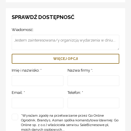
SPRAWDŹ DOSTĘPNOSĆ
Wiadomość:
WIĘCEJ OPCJI
Imię i nazwisko: *
Nazwa firmy *:
Email: *
Telefon: *
*
Wyrażam zgodę na przetwarzanie przez Go Online
Ogrodnik, Brandys, Asman spółka komandytowa (dawniej: Go
Online sp. z o.o.) właściciela serwisu SaleBiznesowe.pl,
moich danych osobowych...