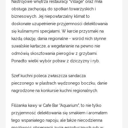
Nastrojowe wnętrza restauracji "Village" oraz miła
obsługa zachęcają do spotkań towarzyskich i
biznesowych. Jej niepowtarzalny klimat to
doskonałe uzupełnienie przyjemności delektowania
się kulinarnymi specjałami. W karcie przysmaki na
każdą okazję, dania regionalne - wśród nich słynne
suwalskie kartacze, a wegetarianie na pewno nie
odmówią skosztowania pierogów z grzybami.
Ponadto wielki wybór potraw z dziczyzny i ryb.
Szef kuchni poleca zwłaszcza sandacza
pieczonego w plastrach wędzonego boczku, danie
nagrodzone na konkursie kuchni regionalnych.
Filiżanka kawy w Cafe Bar "Aquarium", to nie tylko
przyjemność delektowania się smakiem i aromatem
tego wspaniałego napoju, ale także niecodzienna
możliwość obserwacji życia egzotycznych ryb w