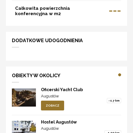
---
Całkowita powierzchnia
konferencyjna w m2
DODATKOWE UDOGODNIENIA
OBIEKTY W OKOLICY
Oficerski Yacht Club
Augustów
~1.7 km
ZOBACZ
Hostel Augustów
Augustów
~1.99 km