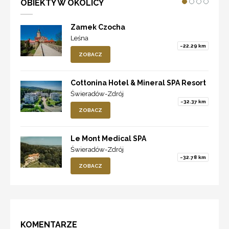
OBIEKTY W OKOLICY
Zamek Czocha
Leśna
~22.29 km
ZOBACZ
Cottonina Hotel & Mineral SPA Resort
Świeradów-Zdrój
~32.37 km
ZOBACZ
Le Mont Medical SPA
Świeradów-Zdrój
~32.78 km
ZOBACZ
KOMENTARZE