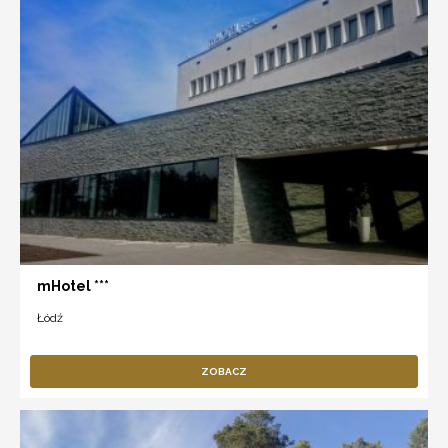
mHotel ***
Łódź
ZOBACZ