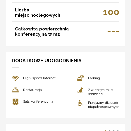
100
Liczba
miejsc noclegowych
---
Całkowita powierzchnia
konferencyjna w m2
DODATKOWE UDOGODNIENIA
High-speed Internet
Parking
Restauracja
Zwierzęta mile
widziane
Sala konferencyjna
Przyjazny dla osób
niepełnosprawnych