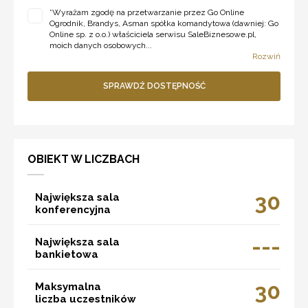
*
Wyrażam zgodę na przetwarzanie przez Go Online
Ogrodnik, Brandys, Asman spółka komandytowa (dawniej: Go
Online sp. z o.o.) właściciela serwisu SaleBiznesowe.pl,
moich danych osobowych...
Rozwiń
SPRAWDŹ DOSTĘPNOŚĆ
OBIEKT W LICZBACH
30
Największa sala
konferencyjna
---
Największa sala
bankietowa
30
Maksymalna
liczba uczestników