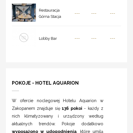
Restauracja
---
---
---
Górna Stacja
---
---
---
Lobby Bar
POKOJE - HOTEL AQUARION
W ofercie noclegowej Hotelu Aquarion w
Zakopanem znajduje się
136 pokoi
- każdy z
nich klimatyzowany i urządzony według
aktualnych trendów. Pokoje dodatkowo
wyposażono w udogodnienia
, które umilą