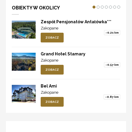
OBIEKTY W OKOLICY
Zespół Pensjonatów Antałówka***
Zakopane
~0.21 km
ZOBACZ
Grand Hotel Stamary
Zakopane
~0.57 km
ZOBACZ
Bel Ami
Zakopane
~0.87 km
ZOBACZ