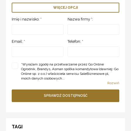
WIĘCEJ OPCJI
Imię i nazwisko: *
Nazwa firmy *:
Email: *
Telefon: *
*
Wyrażam zgodę na przetwarzanie przez Go Online
Ogrodnik, Brandys, Asman spółka komandytowa (dawniej: Go
Online sp. z o.o.) właściciela serwisu SaleBiznesowe.pl,
moich danych osobowych...
Rozwiń
SPRAWDŹ DOSTĘPNOŚĆ
TAGI