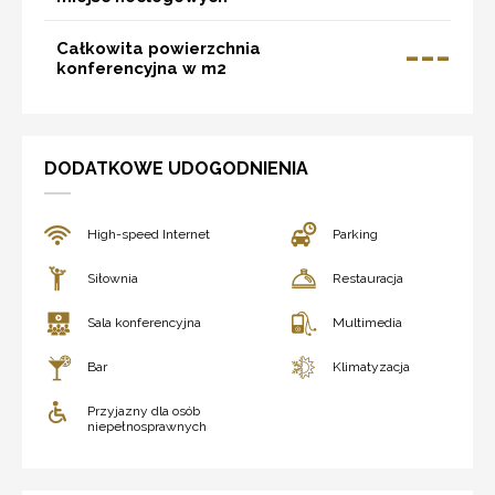
---
Całkowita powierzchnia
konferencyjna w m2
DODATKOWE UDOGODNIENIA
High-speed Internet
Parking
Siłownia
Restauracja
Sala konferencyjna
Multimedia
Bar
Klimatyzacja
Przyjazny dla osób
niepełnosprawnych