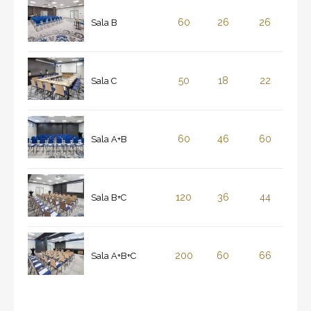
60
26
26
Sala B
50
18
22
Sala C
60
46
60
Sala A+B
120
36
44
Sala B+C
200
60
66
Sala A+B+C