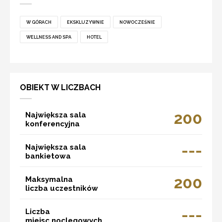
W GÓRACH
EKSKLUZYWNIE
NOWOCZEŚNIE
WELLNESS AND SPA
HOTEL
OBIEKT W LICZBACH
200
Największa sala
konferencyjna
---
Największa sala
bankietowa
200
Maksymalna
liczba uczestników
---
Liczba
miejsc noclegowych