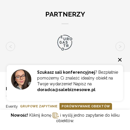
PARTNERZY
Szukasz sali konferencyjnej
? Bezpłatnie
pomożemy Ci znaleźć idealny obiekt na
Twoje wydarzenie! Napisz na
NA SKRÓTY
doradca@salebiznesowe.pl
Eventy Online
GRUPOWE ZAPYTANIE
PORÓWNYWANIE OBIEKTÓW
Partnerzy
Nowość!
Kliknij ikonę
i wyślij jedno zapytanie do kilku
Aktualności
obiektów.
Blog
Dodaj obiekt