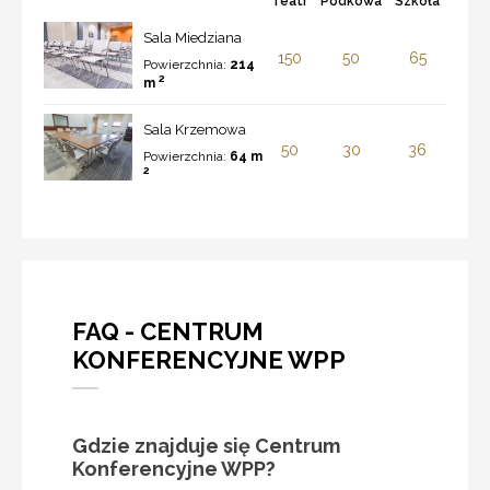
Teatr
Podkowa
Szkoła
Sala Miedziana
150
50
65
Powierzchnia:
214
2
m
Sala Krzemowa
50
30
36
Powierzchnia:
64 m
2
FAQ - CENTRUM
KONFERENCYJNE WPP
Gdzie znajduje się Centrum
Konferencyjne WPP?