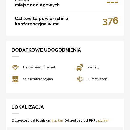
---
miejsc noclegowych
376
Całkowita powierzchnia
konferencyjna w m2
DODATKOWE UDOGODNIENIA
High-speed Internet
Parking
Sala konferencyjna
Klimatyzacja
LOKALIZACJA
Odległosc od lotniska:
9,4 km
Odległosc od PKP:
4,2 km