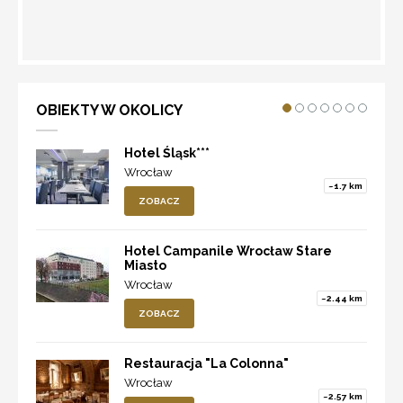
WYZNACZ TRASĘ
OBIEKTY W OKOLICY
Hotel Śląsk***
Wrocław
~1.7 km
ZOBACZ
Hotel Campanile Wrocław Stare
Miasto
Wrocław
~2.44 km
ZOBACZ
Restauracja "La Colonna"
Wrocław
~2.57 km