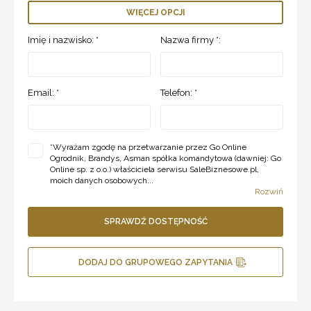
WIĘCEJ OPCJI
Imię i nazwisko: *
Nazwa firmy *:
Email: *
Telefon: *
*
Wyrażam zgodę na przetwarzanie przez Go Online
Ogrodnik, Brandys, Asman spółka komandytowa (dawniej: Go
Online sp. z o.o.) właściciela serwisu SaleBiznesowe.pl,
moich danych osobowych...
Rozwiń
SPRAWDŹ DOSTĘPNOŚĆ
DODAJ DO GRUPOWEGO ZAPYTANIA