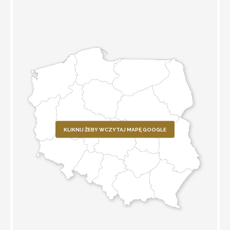
KLIKNIJ ŻEBY WCZYTAJ MAPĘ GOOGLE