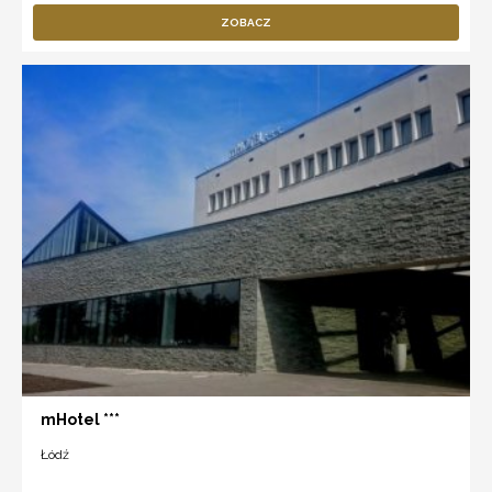
ZOBACZ
mHotel ***
Łódź