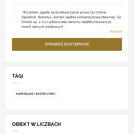
*
Wyrażam zgodę na przetwarzanie przez Go Online
Ogrodnik, Brandys, Asman spółka komandytowa (dawniej: Go
Online sp. z o.o.) właściciela serwisu SaleBiznesowe.pl,
moich danych osobowych...
Rozwiń
SPRAWDŹ DOSTĘPNOŚĆ
TAGI
KAMERALNIE I NASTROJOWO
OBIEKT W LICZBACH