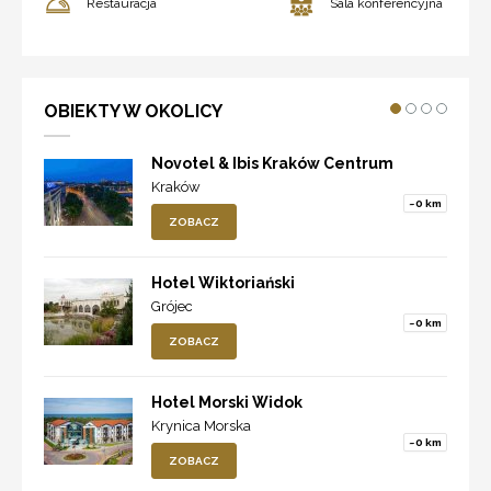
Restauracja
Sala konferencyjna
OBIEKTY W OKOLICY
Novotel & Ibis Kraków Centrum
Kraków
~0 km
ZOBACZ
Hotel Wiktoriański
Grójec
~0 km
ZOBACZ
Hotel Morski Widok
Krynica Morska
~0 km
ZOBACZ