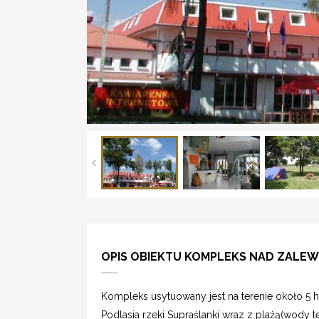
OPIS OBIEKTU KOMPLEKS NAD ZALE
Kompleks usytuowany jest na terenie około 5 
Podlasia rzeki Supraślanki wraz z plażą(wody t