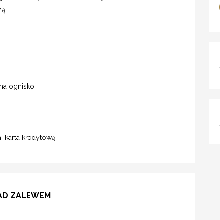
ną
na ognisko
 karta kredytową.
NAD ZALEWEM