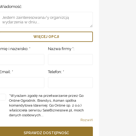
Wiadomość:
WIĘCEJ OPCJI
Imię i nazwisko: *
Nazwa firmy *:
Email: *
Telefon: *
*
Wyrażam zgodę na przetwarzanie przez Go
Online Ogrodnik, Brandys, Asman spółka
komandytowa (dawniej: Go Online sp. z o.o.)
właściciela serwisu SaleBiznesowe.pl, moich
danych osobowych...
Rozwiń
SPRAWDŹ DOSTĘPNOŚĆ