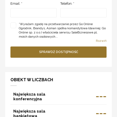
Email: *
Telefon: *
*
Wyrażam zgodę na przetwarzanie przez Go Online
Ogrodnik, Brandys, Asman spółka komandytowa (dawniej: Go
Online sp. z o.o.) właściciela serwisu SaleBiznesowe.pl,
moich danych osobowych...
Rozwiń
SPRAWDŹ DOSTĘPNOŚĆ
OBIEKT W LICZBACH
---
Największa sala
konferencyjna
---
Największa sala
bankietowa