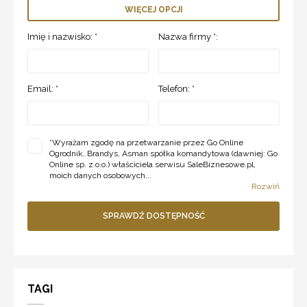
WIĘCEJ OPCJI
Imię i nazwisko: *
Nazwa firmy *:
Email: *
Telefon: *
*
Wyrażam zgodę na przetwarzanie przez Go Online
Ogrodnik, Brandys, Asman spółka komandytowa (dawniej: Go
Online sp. z o.o.) właściciela serwisu SaleBiznesowe.pl,
moich danych osobowych...
Rozwiń
SPRAWDŹ DOSTĘPNOŚĆ
TAGI