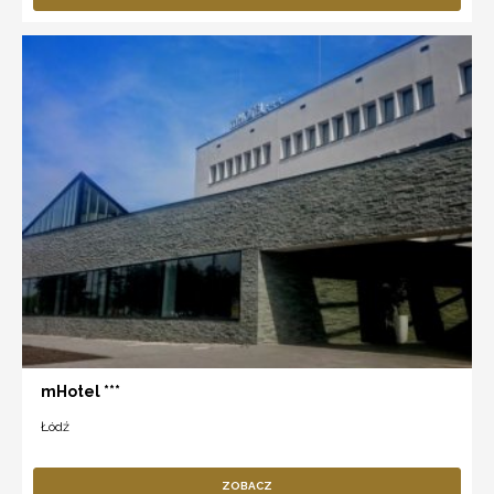
mHotel ***
Łódź
ZOBACZ