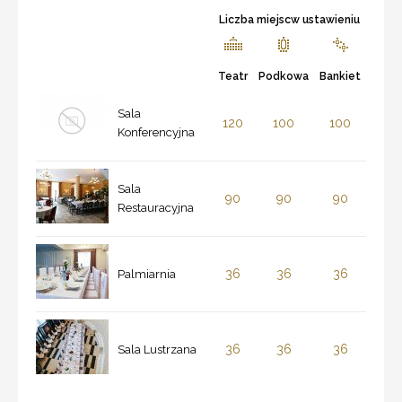
Liczba miejscw ustawieniu
Teatr
Podkowa
Bankiet
Sala
120
100
100
Konferencyjna
Sala
90
90
90
Restauracyjna
36
36
36
Palmiarnia
36
36
36
Sala Lustrzana